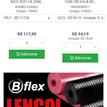
BICO AÇO CA 2568...
COM VALVULA BR...
4045BELS2400LL
HB004385017
Código: 100001
Código: 270025
R$ 117,90
R$ 94,19
Unidade: R$ 18,84
Adicionar
Adicionar