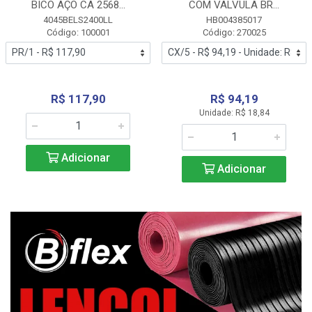
BICO AÇO CA 2568...
COM VALVULA BR...
4045BELS2400LL
HB004385017
Código: 100001
Código: 270025
R$ 117,90
R$ 94,19
Unidade: R$ 18,84
Adicionar
Adicionar