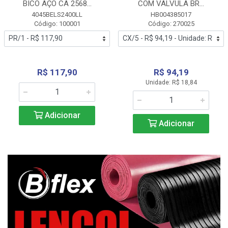
BICO AÇO CA 2568...
COM VALVULA BR...
4045BELS2400LL
HB004385017
Código: 100001
Código: 270025
R$ 117,90
R$ 94,19
Unidade: R$ 18,84
Adicionar
Adicionar