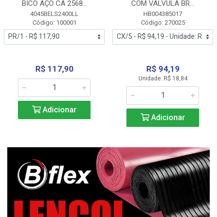
BICO AÇO CA 2568...
COM VALVULA BR...
4045BELS2400LL
HB004385017
Código: 100001
Código: 270025
R$ 117,90
R$ 94,19
Unidade: R$ 18,84
Adicionar
Adicionar