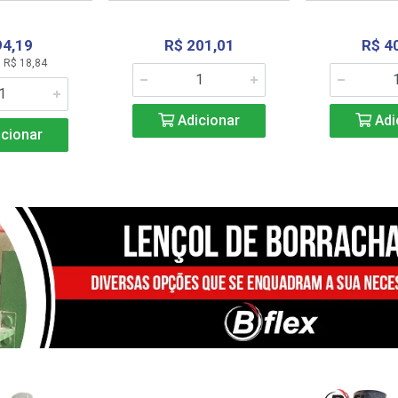
94,19
R$ 201,01
R$ 4
 R$ 18,84
Adicionar
Adi
cionar