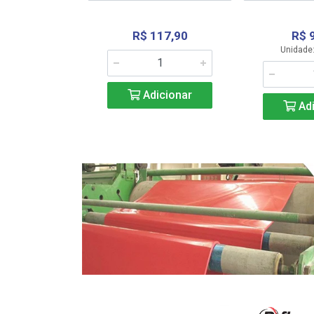
R$ 117,90
R$ 
331,36
Unidade:
Adicionar
icionar
Adi