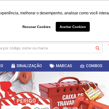
|
Já é cliente? - Entrar
Não é 
experiência, melhorar o desempenho, analisar como você intera
10%
PRIMEIRACOMPRA
 cupom
para
DESC
ganhar
Recusar Cookies
Aceitar Cookies
RO
SINALIZAÇÃO
MARCAS
COMBOS