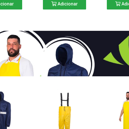
cionar
Adicionar
Adi