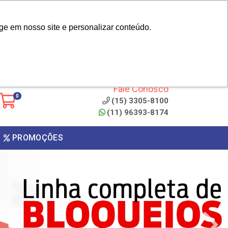
|
cliente? - Cadastrar
Área do Representante
ge em nosso site e personalizar conteúdo.
 de
Clique aqui para copiar o
código
ONTO
Fale Conosco
0
(15) 3305-8100
(11) 96393-8174
PROMOÇÕES