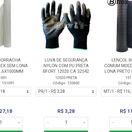
BORRACHA
LUVA DE SEGURANÇA
LENCOL 
LEX SEM LONA
NYLON COM PU PRETA
COMUM MOED
1,6X1000MM
BFORT 12020 CA 32542
LONA PRETO 
1091
12020 PRETA
151
: 151091
Código: 120692
Código:
27,18
R$ 3,28
R$ 1