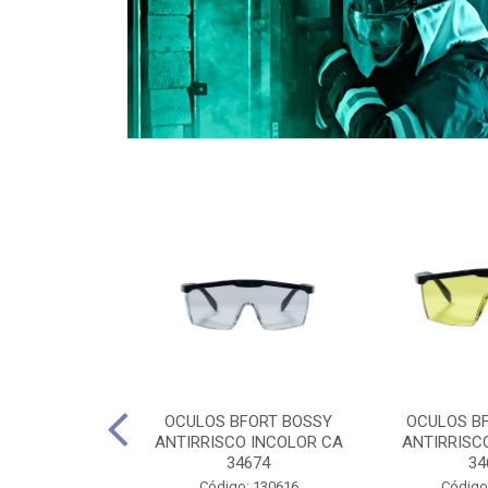
CULES 40CM
OCULOS BFORT BOSSY
OCULOS B
RO E 4,5M
ANTIRRISCO INCOLOR CA
ANTIRRISC
RIMENTO
34674
34
2D4045E
Código: 130616
Código