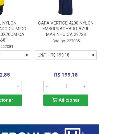
L NYLON
CAPA VERTICE 4200 NYLON
JARDINEIR
DO QUIMICO
EMBORRACHADO AZUL
NYLON EMB
20X70CM CA
MARINHO CA 28728
SANEAMEN
468
AMARE
Código: 227085
 227081
Código:
2,85
R$ 199,18
R$ 24
cionar
Adicionar
Adic