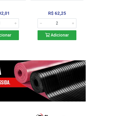
02,01
R$ 62,25
R$ 2.4
cionar
Adicionar
Adic