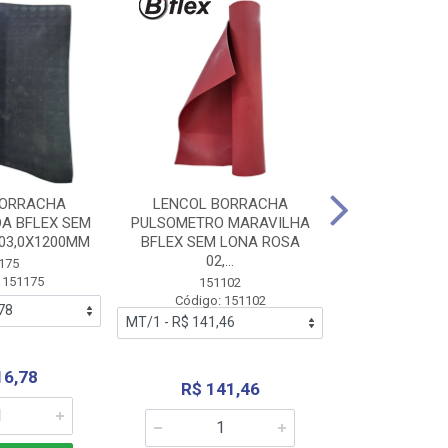
BORRACHA
LENCOL BORRACHA
LENCOL B
A BFLEX SEM
PULSOMETRO MARAVILHA
PULSOMETRO
03,0X1200MM
BFLEX SEM LONA ROSA
LONA B
02,...
02,0X1
175
 151175
151102
151
Código: 151102
Código:
16,78
R$ 141,46
R$ 14