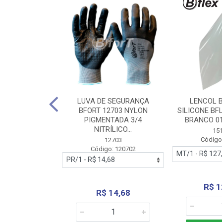
 BORRACHA
LUVA DE SEGURANÇA
LENCOL 
FLEX SEM LONA
BFORT 12703 NYLON
SILICONE BF
2,0X1000MM
PIGMENTADA 3/4
BRANCO 0
NITRÍLICO...
1179
15
: 151179
Código
12703
Código: 120702
70,66
R$ 1
R$ 14,68