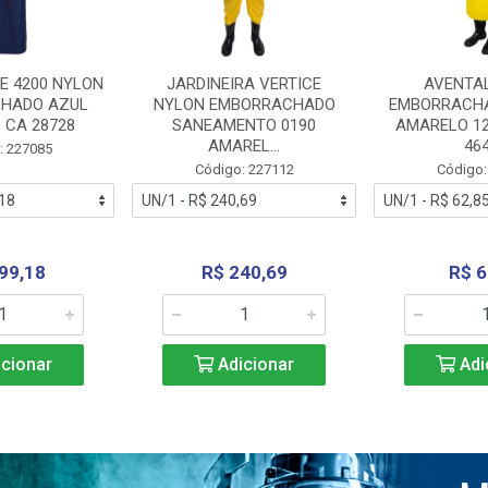
E 4200 NYLON
JARDINEIRA VERTICE
AVENTA
HADO AZUL
NYLON EMBORRACHADO
EMBORRACHA
 CA 28728
SANEAMENTO 0190
AMARELO 1
AMAREL...
46
: 227085
Código: 227112
Código:
99,18
R$ 240,69
R$ 6
cionar
Adicionar
Adi