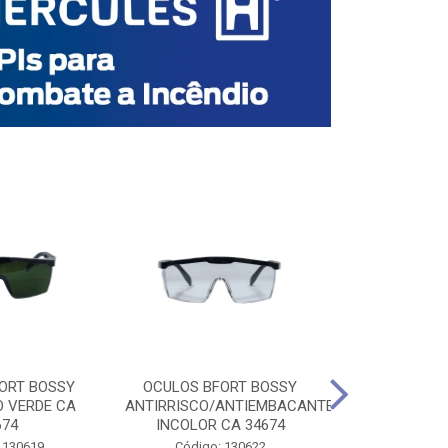
ORT BOSSY
OCULOS BFORT BOSSY
OCULOS BF
O VERDE CA
ANTIRRISCO/ANTIEMBACANTE
ANTIRRISCO/
674
INCOLOR CA 34674
VERDE C
 130619
Código: 130622
Código: