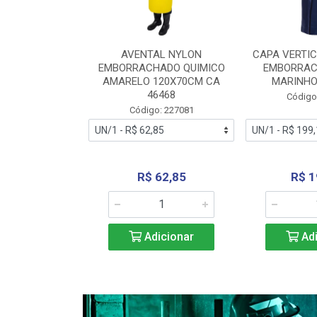
RA VERTICE
AVENTAL NYLON
CAPA VERTIC
BORRACHADO
EMBORRACHADO QUIMICO
EMBORRAC
ENTO 0190
AMARELO 120X70CM CA
MARINHO
REL...
46468
Código
: 227112
Código: 227081
240,69
R$ 62,85
R$ 1
icionar
Adicionar
Adi