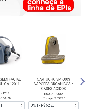
SEMI FACIAL
CARTUCHO 3M 6003
MASCARA FAC
UL CA 12011
VAPORES ORGANICOS /
3M 6700 P
GASES ACIDOS
371231
HB0043
H0002129056
 270065
Código:
Código: 270127