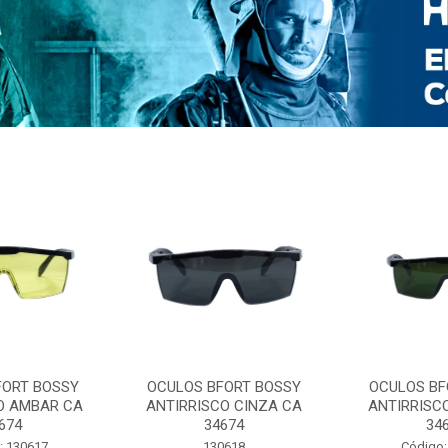
FORT BOSSY
OCULOS BFORT BOSSY
OCULOS BF
O AMBAR CA
ANTIRRISCO CINZA CA
ANTIRRISC
674
34674
34
: 130617
130618
Código: