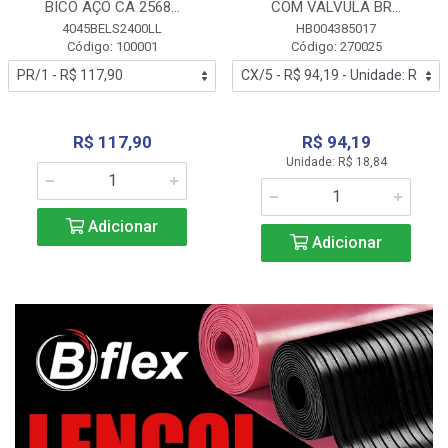
BICO AÇO CA 2568...
COM VALVULA BR...
4045BELS2400LL
HB004385017
Código: 100001
Código: 270025
R$ 117,90
R$ 94,19
Unidade: R$ 18,84
Adicionar
Adicionar