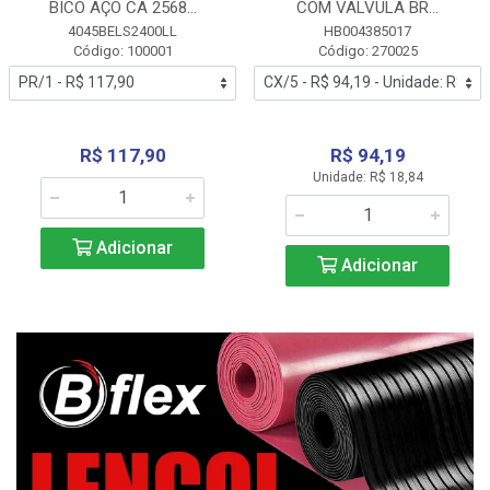
BICO AÇO CA 2568...
COM VALVULA BR...
4045BELS2400LL
HB004385017
Código: 100001
Código: 270025
R$ 117,90
R$ 94,19
Unidade: R$ 18,84
Adicionar
Adicionar