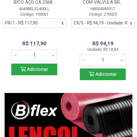
BICO AÇO CA 2568...
COM VALVULA BR...
4045BELS2400LL
HB004385017
Código: 100001
Código: 270025
R$ 117,90
R$ 94,19
Unidade: R$ 18,84
Adicionar
Adicionar