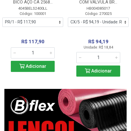
BICO AÇO CA 2568...
COM VALVULA BR...
4045BELS2400LL
HB004385017
Código: 100001
Código: 270025
R$ 117,90
R$ 94,19
Unidade: R$ 18,84
Adicionar
Adicionar