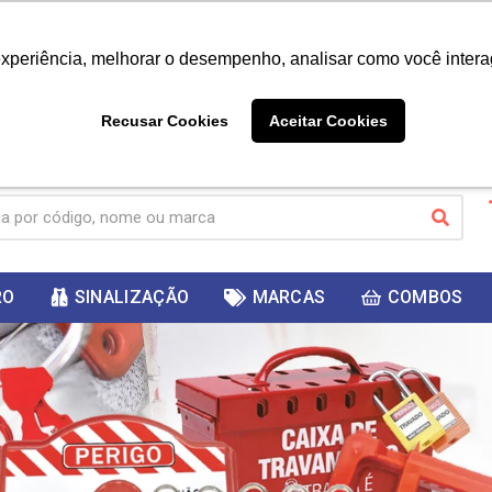
|
Já é cliente? - Entrar
Não é 
experiência, melhorar o desempenho, analisar como você intera
10%
PRIMEIRACOMPRA
 cupom
para
DESC
ganhar
Recusar Cookies
Aceitar Cookies
RO
SINALIZAÇÃO
MARCAS
COMBOS