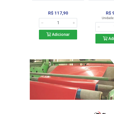
R$ 117,90
R$ 
331,36
Unidade:
Adicionar
icionar
Adi