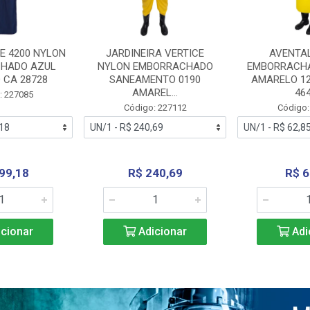
E 4200 NYLON
JARDINEIRA VERTICE
AVENTA
HADO AZUL
NYLON EMBORRACHADO
EMBORRACHA
 CA 28728
SANEAMENTO 0190
AMARELO 1
AMAREL...
46
: 227085
Código: 227112
Código:
99,18
R$ 240,69
R$ 6
cionar
Adicionar
Adi