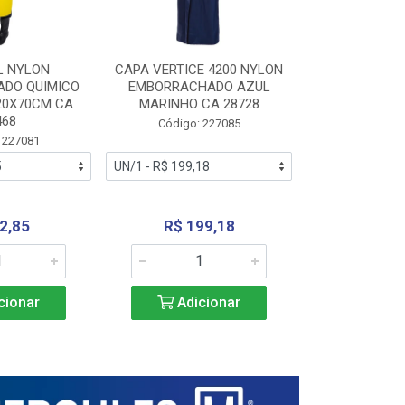
L NYLON
CAPA VERTICE 4200 NYLON
JARDINEIR
DO QUIMICO
EMBORRACHADO AZUL
NYLON EMB
20X70CM CA
MARINHO CA 28728
SANEAMEN
468
AMARE
Código: 227085
 227081
Código:
2,85
R$ 199,18
R$ 24
cionar
Adicionar
Adic