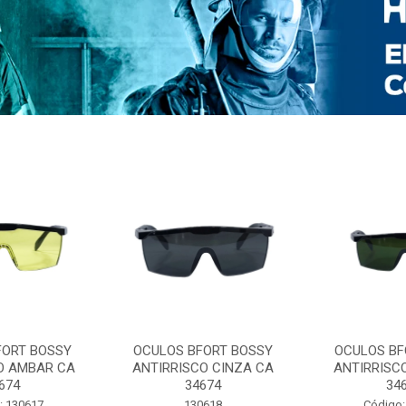
FORT BOSSY
OCULOS BFORT BOSSY
OCULOS BF
O AMBAR CA
ANTIRRISCO CINZA CA
ANTIRRISC
674
34674
34
: 130617
130618
Código: