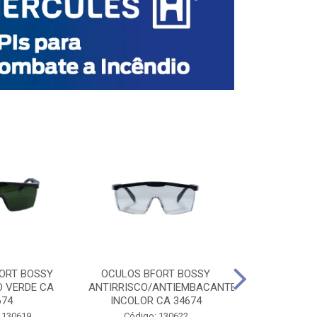
ORT BOSSY
OCULOS BFORT BOSSY
OCULOS BF
O VERDE CA
ANTIRRISCO/ANTIEMBACANTE
ANTIRRISCO/
674
INCOLOR CA 34674
VERDE C
 130619
Código: 130622
Código: