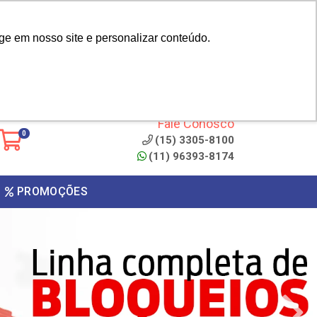
|
cliente? - Cadastrar
Área do Representante
ge em nosso site e personalizar conteúdo.
 de
Clique aqui para copiar o
código
ONTO
Fale Conosco
0
(15) 3305-8100
(11) 96393-8174
PROMOÇÕES