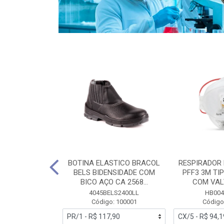
PIRADOR 3M
BOTINA ELASTICO BRACOL
RESPIRADOR
DOR 6200 +
BELS BIDENSIDADE COM
PFF3 3M TI
001 + FILTRO
BICO AÇO CA 2568...
COM VALV
5...
4045BELS2400LL
HB004
Código: 100001
Código
4586481
: 272930