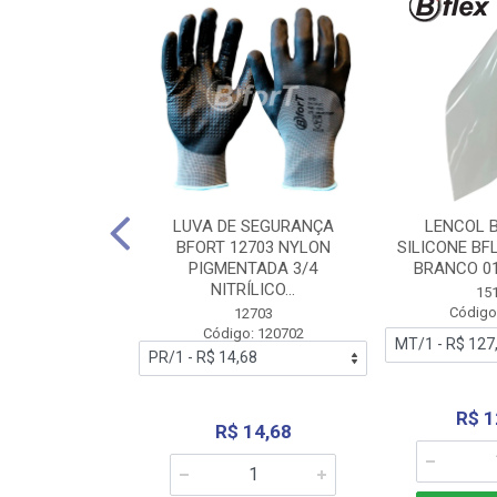
 BORRACHA
LUVA DE SEGURANÇA
LENCOL 
FLEX SEM LONA
BFORT 12703 NYLON
SILICONE BF
2,0X1000MM
PIGMENTADA 3/4
BRANCO 0
NITRÍLICO...
1179
15
: 151179
Código
12703
Código: 120702
70,66
R$ 1
R$ 14,68