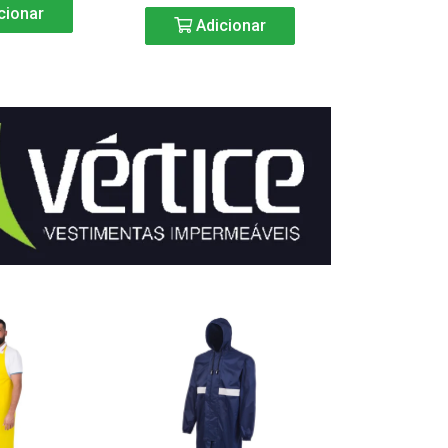
cionar
Adicionar
Adic