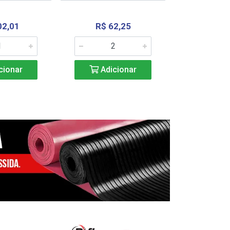
02,01
R$ 62,25
R$ 2.4
cionar
Adicionar
Adic