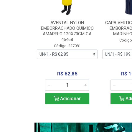
RA VERTICE
AVENTAL NYLON
CAPA VERTIC
BORRACHADO
EMBORRACHADO QUIMICO
EMBORRAC
ENTO 0190
AMARELO 120X70CM CA
MARINHO
REL...
46468
Código
: 227112
Código: 227081
240,69
R$ 62,85
R$ 1
icionar
Adicionar
Adi