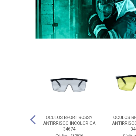
CULES 40CM
OCULOS BFORT BOSSY
OCULOS B
RO E 4,5M
ANTIRRISCO INCOLOR CA
ANTIRRISC
RIMENTO
34674
34
2D4045E
Código: 130616
Código