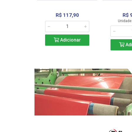
R$ 117,90
R$ 
331,36
Unidade:
Adicionar
icionar
Adi