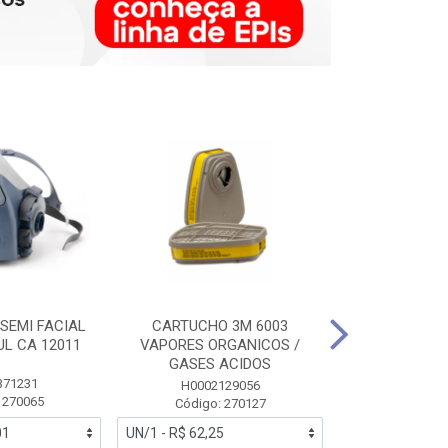
SEMI FACIAL
CARTUCHO 3M 6003
MASCARA FAC
UL CA 12011
VAPORES ORGANICOS /
3M 6700 P
GASES ACIDOS
371231
HB0043
H0002129056
 270065
Código:
Código: 270127