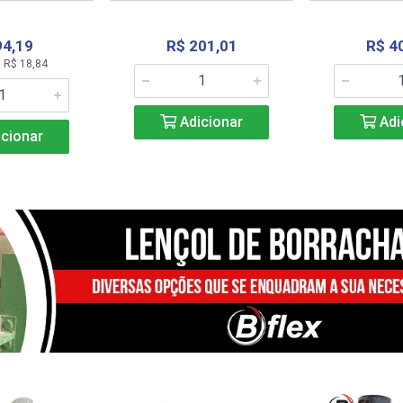
94,19
R$ 201,01
R$ 4
 R$ 18,84
Adicionar
Adi
cionar