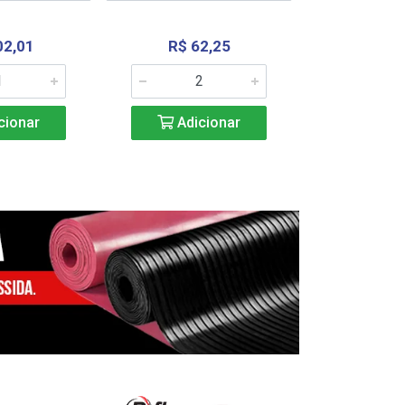
02,01
R$ 62,25
R$ 2.4
cionar
Adicionar
Adic