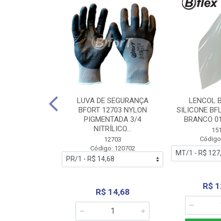
 BORRACHA
LUVA DE SEGURANÇA
LENCOL 
FLEX SEM LONA
BFORT 12703 NYLON
SILICONE BF
2,0X1000MM
PIGMENTADA 3/4
BRANCO 0
NITRÍLICO...
1179
15
: 151179
Código
12703
Código: 120702
70,66
R$ 1
R$ 14,68