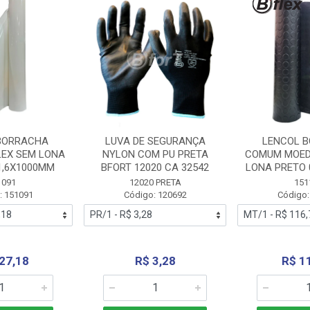
BORRACHA
LUVA DE SEGURANÇA
LENCOL 
LEX SEM LONA
NYLON COM PU PRETA
COMUM MOED
1,6X1000MM
BFORT 12020 CA 32542
LONA PRETO 
1091
12020 PRETA
151
: 151091
Código: 120692
Código:
27,18
R$ 3,28
R$ 1