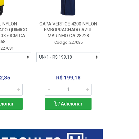
L NYLON
CAPA VERTICE 4200 NYLON
JARDINEIR
DO QUIMICO
EMBORRACHADO AZUL
NYLON EMB
20X70CM CA
MARINHO CA 28728
SANEAMEN
468
AMARE
Código: 227085
 227081
Código:
2,85
R$ 199,18
R$ 24
cionar
Adicionar
Adic