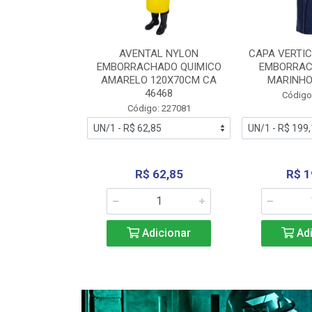
RA VERTICE
AVENTAL NYLON
CAPA VERTIC
BORRACHADO
EMBORRACHADO QUIMICO
EMBORRAC
ENTO 0190
AMARELO 120X70CM CA
MARINHO
REL...
46468
Código
: 227112
Código: 227081
240,69
R$ 62,85
R$ 1
icionar
Adicionar
Adi