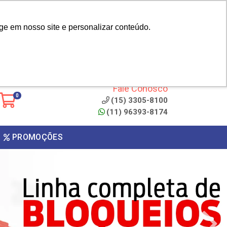
|
cliente? - Cadastrar
Área do Representante
ge em nosso site e personalizar conteúdo.
 de
Clique aqui para copiar o
código
ONTO
Fale Conosco
0
(15) 3305-8100
(11) 96393-8174
PROMOÇÕES