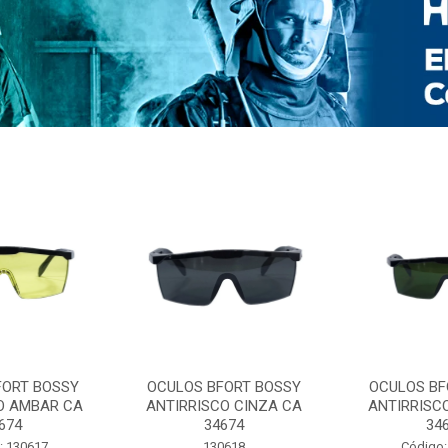
FORT BOSSY
OCULOS BFORT BOSSY
OCULOS BF
O AMBAR CA
ANTIRRISCO CINZA CA
ANTIRRISC
674
34674
34
: 130617
130618
Código: