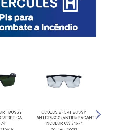
ORT BOSSY
OCULOS BFORT BOSSY
OCULOS BF
O VERDE CA
ANTIRRISCO/ANTIEMBACANTE
ANTIRRISCO/
674
INCOLOR CA 34674
VERDE C
 130619
Código: 130622
Código: