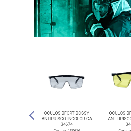
CULES 40CM
OCULOS BFORT BOSSY
OCULOS B
RO E 4,5M
ANTIRRISCO INCOLOR CA
ANTIRRISC
RIMENTO
34674
34
2D4045E
Código: 130616
Código