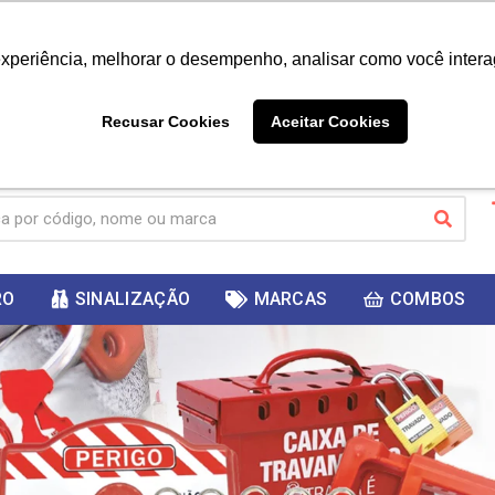
|
Já é cliente? - Entrar
Não é 
experiência, melhorar o desempenho, analisar como você intera
10%
PRIMEIRACOMPRA
 cupom
para
DESC
ganhar
Recusar Cookies
Aceitar Cookies
RO
SINALIZAÇÃO
MARCAS
COMBOS