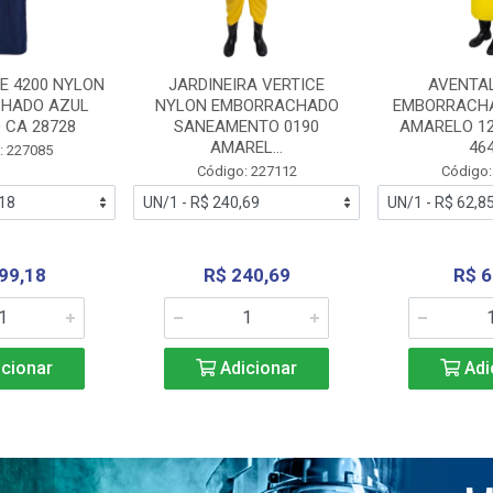
E 4200 NYLON
JARDINEIRA VERTICE
AVENTA
HADO AZUL
NYLON EMBORRACHADO
EMBORRACHA
 CA 28728
SANEAMENTO 0190
AMARELO 1
AMAREL...
46
: 227085
Código: 227112
Código:
99,18
R$ 240,69
R$ 6
cionar
Adicionar
Adi