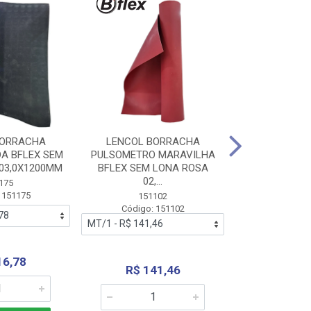
BORRACHA
LENCOL BORRACHA
LENCOL B
A BFLEX SEM
PULSOMETRO MARAVILHA
PULSOMETRO
03,0X1200MM
BFLEX SEM LONA ROSA
LONA B
02,...
02,0X1
175
 151175
151102
151
Código: 151102
Código:
16,78
R$ 141,46
R$ 14