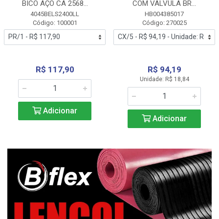
BICO AÇO CA 2568...
COM VALVULA BR...
4045BELS2400LL
HB004385017
Código: 100001
Código: 270025
R$ 117,90
R$ 94,19
Unidade: R$ 18,84
Adicionar
Adicionar