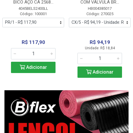
BICO AÇO CA 2568...
COM VALVULA BR...
4045BELS2400LL
HB004385017
Código: 100001
Código: 270025
R$ 117,90
R$ 94,19
Unidade: R$ 18,84
Adicionar
Adicionar