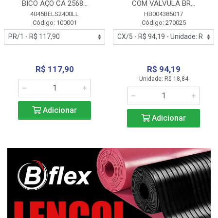
BICO AÇO CA 2568...
COM VALVULA BR...
4045BELS2400LL
HB004385017
Código: 100001
Código: 270025
R$ 117,90
R$ 94,19
Unidade: R$ 18,84
Adicionar
Adicionar