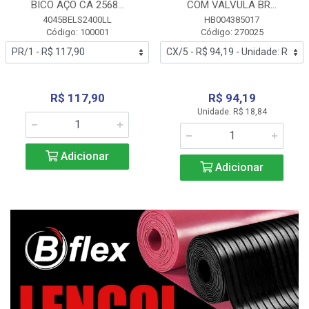
BICO AÇO CA 2568...
COM VALVULA BR...
4045BELS2400LL
HB004385017
Código: 100001
Código: 270025
R$ 117,90
R$ 94,19
Unidade: R$ 18,84
Adicionar
Adicionar