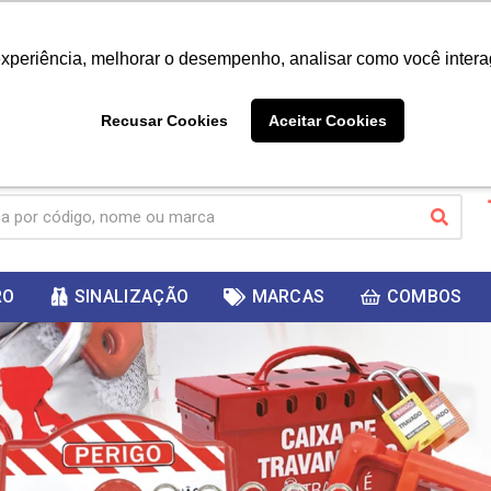
|
Já é cliente? - Entrar
Não é 
experiência, melhorar o desempenho, analisar como você intera
10%
PRIMEIRACOMPRA
 cupom
para
DESC
ganhar
Recusar Cookies
Aceitar Cookies
RO
SINALIZAÇÃO
MARCAS
COMBOS