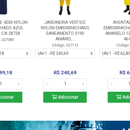
E 4200 NYLON
JARDINEIRA VERTICE
AVENTA
HADO AZUL
NYLON EMBORRACHADO
EMBORRACHA
 CA 28728
SANEAMENTO 0190
AMARELO 1
AMAREL...
46
: 227085
Código: 227112
Código:
99,18
R$ 240,69
R$ 6
cionar
Adicionar
Adi