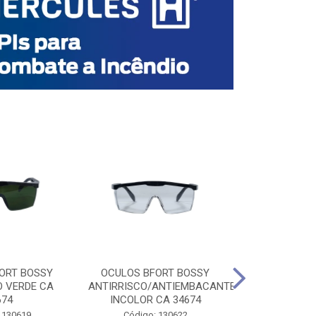
ORT BOSSY
OCULOS BFORT BOSSY
OCULOS BF
O VERDE CA
ANTIRRISCO/ANTIEMBACANTE
ANTIRRISCO/
674
INCOLOR CA 34674
VERDE C
 130619
Código: 130622
Código: