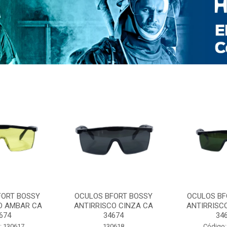
FORT BOSSY
OCULOS BFORT BOSSY
OCULOS BF
O AMBAR CA
ANTIRRISCO CINZA CA
ANTIRRISC
674
34674
34
: 130617
130618
Código: