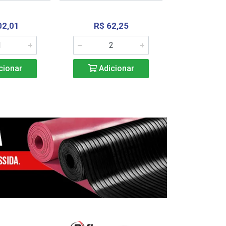
02,01
R$ 62,25
R$ 2.4
cionar
Adicionar
Adic