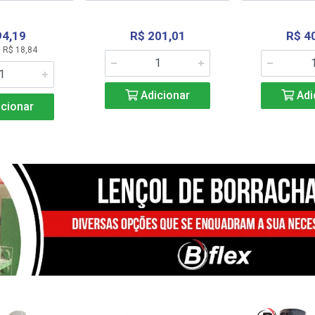
94,19
R$ 201,01
R$ 4
 R$ 18,84
Adicionar
Adi
cionar