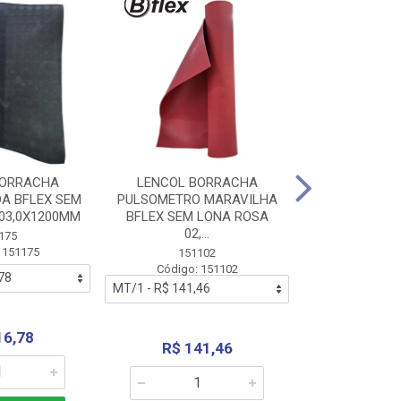
BORRACHA
LENCOL BORRACHA
LENCOL B
A BFLEX SEM
PULSOMETRO MARAVILHA
PULSOMETRO
03,0X1200MM
BFLEX SEM LONA ROSA
LONA B
02,...
02,0X1
175
 151175
151102
151
Código: 151102
Código:
16,78
R$ 141,46
R$ 14