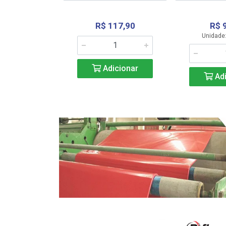
R$ 117,90
R$ 
331,36
Unidade:
Adicionar
icionar
Adi