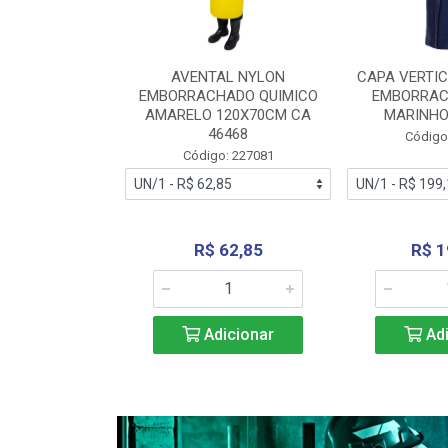
RA VERTICE
AVENTAL NYLON
CAPA VERTIC
BORRACHADO
EMBORRACHADO QUIMICO
EMBORRAC
ENTO 0190
AMARELO 120X70CM CA
MARINHO
REL...
46468
Código
: 227112
Código: 227081
240,69
R$ 62,85
R$ 1
icionar
Adicionar
Adi