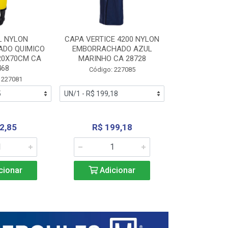
L NYLON
CAPA VERTICE 4200 NYLON
JARDINEIR
DO QUIMICO
EMBORRACHADO AZUL
NYLON EMB
20X70CM CA
MARINHO CA 28728
SANEAMEN
468
AMARE
Código: 227085
 227081
Código:
2,85
R$ 199,18
R$ 24
cionar
Adicionar
Adic