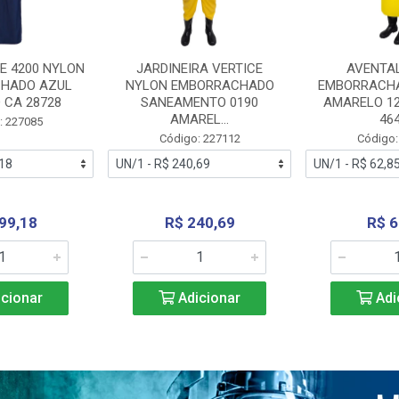
E 4200 NYLON
JARDINEIRA VERTICE
AVENTA
HADO AZUL
NYLON EMBORRACHADO
EMBORRACHA
 CA 28728
SANEAMENTO 0190
AMARELO 1
AMAREL...
46
: 227085
Código: 227112
Código:
99,18
R$ 240,69
R$ 6
cionar
Adicionar
Adi