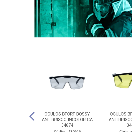
CULES 40CM
OCULOS BFORT BOSSY
OCULOS B
RO E 4,5M
ANTIRRISCO INCOLOR CA
ANTIRRISC
RIMENTO
34674
34
2D4045E
Código: 130616
Código