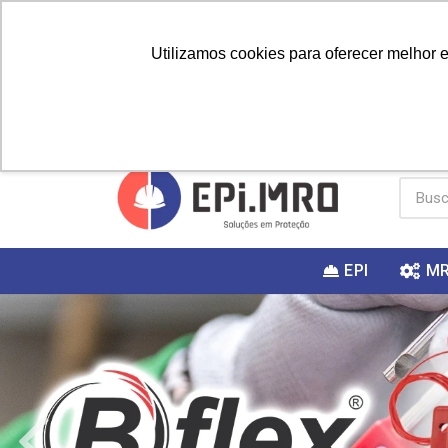
Utilizamos cookies para oferecer melhor 
PRIMEIRA
Vai fazer a
Utilize o
COMPRA?
EPI
M