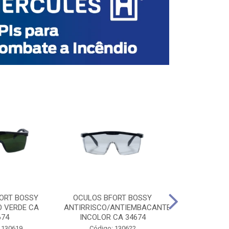
ORT BOSSY
OCULOS BFORT BOSSY
OCULOS BF
O VERDE CA
ANTIRRISCO/ANTIEMBACANTE
ANTIRRISCO/
674
INCOLOR CA 34674
VERDE C
 130619
Código: 130622
Código: