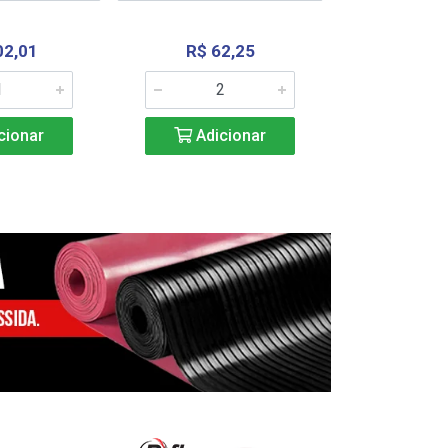
02,01
R$ 62,25
R$ 2.4
cionar
Adicionar
Adic