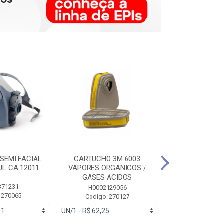
SEMI FACIAL
CARTUCHO 3M 6003
MASCARA FAC
UL CA 12011
VAPORES ORGANICOS /
3M 6700 P
GASES ACIDOS
371231
HB0043
H0002129056
 270065
Código:
Código: 270127