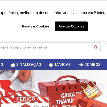
|
Já é cliente? - Entrar
Não é 
experiência, melhorar o desempenho, analisar como você intera
10%
PRIMEIRACOMPRA
 cupom
para
DESC
ganhar
Recusar Cookies
Aceitar Cookies
RO
SINALIZAÇÃO
MARCAS
COMBOS