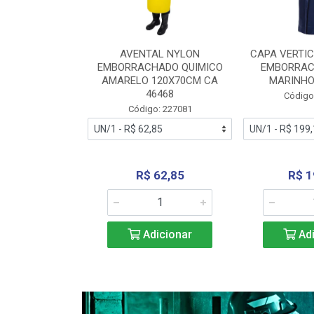
RA VERTICE
AVENTAL NYLON
CAPA VERTIC
BORRACHADO
EMBORRACHADO QUIMICO
EMBORRAC
ENTO 0190
AMARELO 120X70CM CA
MARINHO
REL...
46468
Código
: 227112
Código: 227081
240,69
R$ 62,85
R$ 1
icionar
Adicionar
Adi