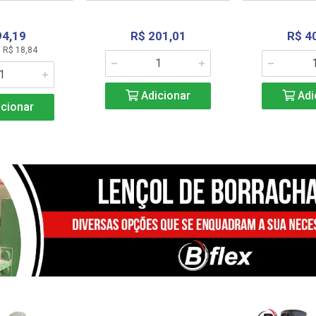
94,19
R$ 201,01
R$ 4
 R$ 18,84
Adicionar
Adi
cionar