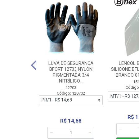
 BORRACHA
LUVA DE SEGURANÇA
LENCOL 
FLEX SEM LONA
BFORT 12703 NYLON
SILICONE BF
2,0X1000MM
PIGMENTADA 3/4
BRANCO 0
NITRÍLICO...
1179
15
: 151179
Código
12703
Código: 120702
70,66
R$ 1
R$ 14,68