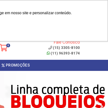
|
cliente? - Cadastrar
Área do Representante
ge em nosso site e personalizar conteúdo.
 de
Clique aqui para copiar o
código
ONTO
Fale Conosco
0
(15) 3305-8100
(11) 96393-8174
PROMOÇÕES