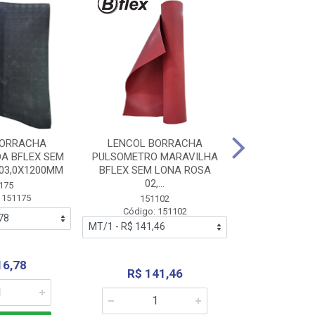
BORRACHA
LENCOL BORRACHA
LENCOL B
A BFLEX SEM
PULSOMETRO MARAVILHA
PULSOMETRO
03,0X1200MM
BFLEX SEM LONA ROSA
LONA B
02,...
02,0X1
175
 151175
151102
151
Código: 151102
Código:
16,78
R$ 141,46
R$ 14