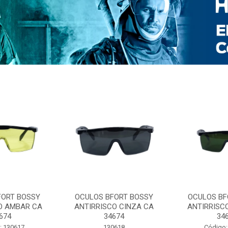
FORT BOSSY
OCULOS BFORT BOSSY
OCULOS BF
O AMBAR CA
ANTIRRISCO CINZA CA
ANTIRRISC
674
34674
34
: 130617
130618
Código: