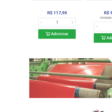
R$ 117,90
R$ 
331,36
Unidade:
Adicionar
icionar
Adi