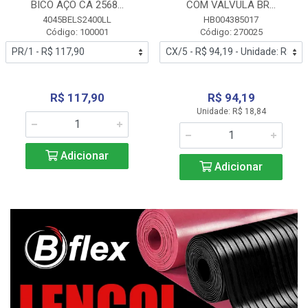
BICO AÇO CA 2568...
COM VALVULA BR...
4045BELS2400LL
HB004385017
Código: 100001
Código: 270025
R$ 117,90
R$ 94,19
Unidade: R$ 18,84
Adicionar
Adicionar