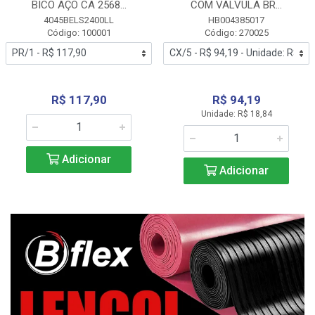
BICO AÇO CA 2568...
COM VALVULA BR...
4045BELS2400LL
HB004385017
Código: 100001
Código: 270025
R$ 117,90
R$ 94,19
Unidade: R$ 18,84
Adicionar
Adicionar