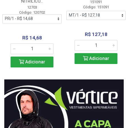
NITRÍLICO...
151091
Código: 151091
12703
Código: 120702
R$ 127,18
R$ 14,68
Adicionar
Adicionar