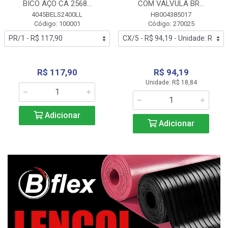
BICO AÇO CA 2568...
COM VALVULA BR...
4045BELS2400LL
HB004385017
Código: 100001
Código: 270025
R$ 117,90
R$ 94,19
Unidade: R$ 18,84
Adicionar
Adicionar