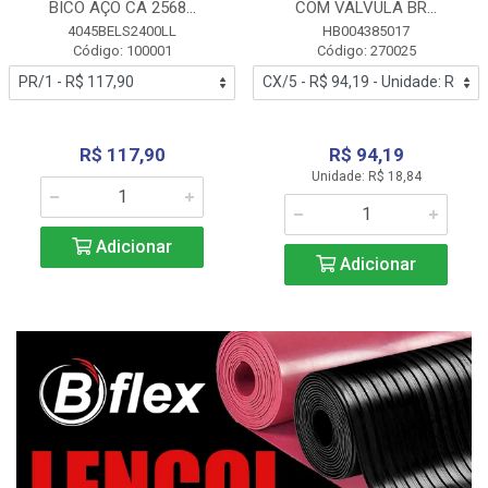
BICO AÇO CA 2568...
COM VALVULA BR...
4045BELS2400LL
HB004385017
Código: 100001
Código: 270025
R$ 117,90
R$ 94,19
Unidade: R$ 18,84
Adicionar
Adicionar