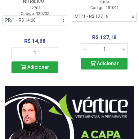
NITRÍLICO...
151091
Código: 151091
12703
Código: 120702
R$ 127,18
R$ 14,68
Adicionar
Adicionar