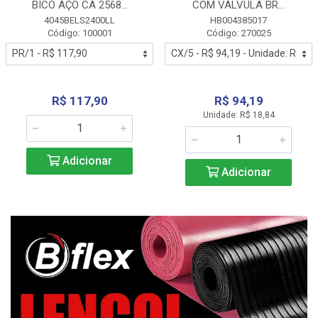
BICO AÇO CA 2568...
COM VALVULA BR...
4045BELS2400LL
HB004385017
Código: 100001
Código: 270025
R$ 117,90
R$ 94,19
Unidade: R$ 18,84
Adicionar
Adicionar