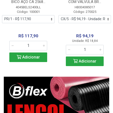
BICO AÇO CA 2568...
COM VALVULA BR...
4045BELS2400LL
HB004385017
Código: 100001
Código: 270025
R$ 117,90
R$ 94,19
Unidade: R$ 18,84
Adicionar
Adicionar