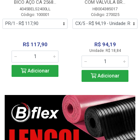
BICO AÇO CA 2568...
COM VALVULA BR...
4045BELS2400LL
HB004385017
Código: 100001
Código: 270025
R$ 117,90
R$ 94,19
Unidade: R$ 18,84
Adicionar
Adicionar