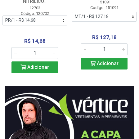
NITRÍLICO...
151091
Código: 151091
12703
Código: 120702
R$ 127,18
R$ 14,68
Adicionar
Adicionar