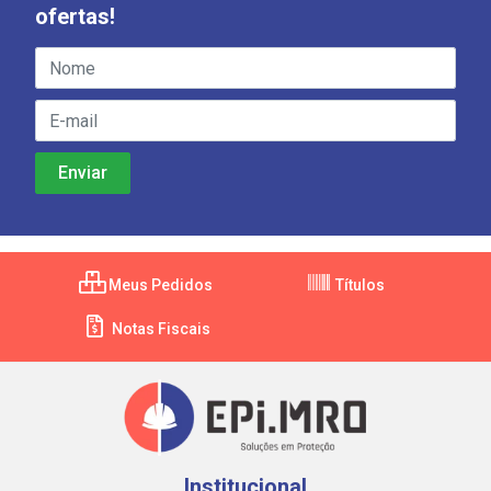
ofertas!
Meus Pedidos
Títulos
Notas Fiscais
Institucional