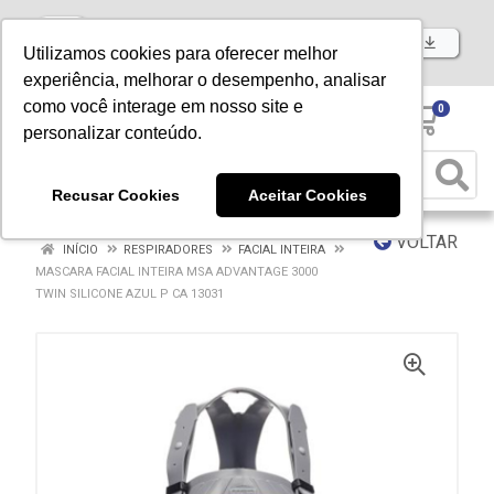
Baixe já nosso APP
Utilizamos cookies para oferecer melhor
experiência, melhorar o desempenho, analisar
como você interage em nosso site e
0
personalizar conteúdo.
Recusar Cookies
Aceitar Cookies
VOLTAR
INÍCIO
RESPIRADORES
FACIAL INTEIRA
MASCARA FACIAL INTEIRA MSA ADVANTAGE 3000
TWIN SILICONE AZUL P CA 13031