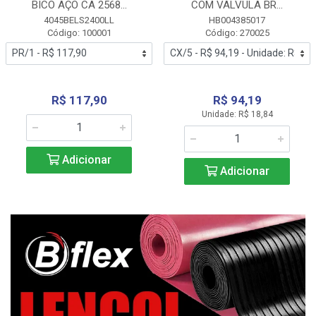
BICO AÇO CA 2568...
COM VALVULA BR...
4045BELS2400LL
HB004385017
Código: 100001
Código: 270025
R$ 117,90
R$ 94,19
Unidade: R$ 18,84
Adicionar
Adicionar