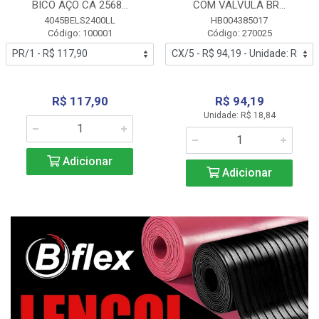
BICO AÇO CA 2568...
COM VALVULA BR...
4045BELS2400LL
HB004385017
Código: 100001
Código: 270025
R$ 117,90
R$ 94,19
Unidade: R$ 18,84
Adicionar
Adicionar