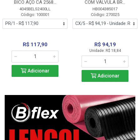
BICO AÇO CA 2568...
COM VALVULA BR...
4045BELS2400LL
HB004385017
Código: 100001
Código: 270025
R$ 117,90
R$ 94,19
Unidade: R$ 18,84
Adicionar
Adicionar