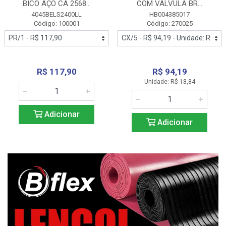
BICO AÇO CA 2568...
COM VALVULA BR...
4045BELS2400LL
HB004385017
Código: 100001
Código: 270025
R$ 117,90
R$ 94,19
Unidade: R$ 18,84
Adicionar
Adicionar