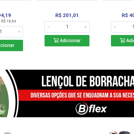
94,19
R$ 201,01
R$ 4
 R$ 18,84
Adicionar
Adi
cionar