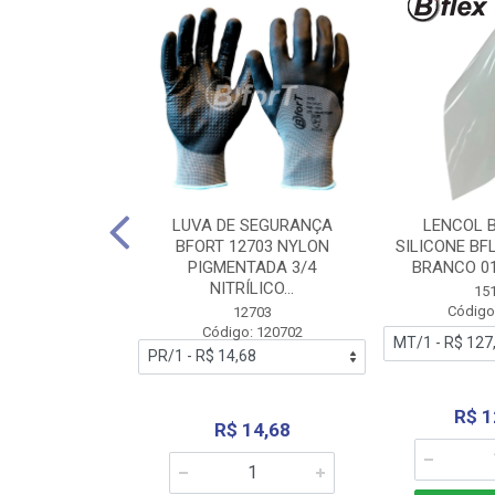
 BORRACHA
LUVA DE SEGURANÇA
LENCOL 
FLEX SEM LONA
BFORT 12703 NYLON
SILICONE BF
2,0X1000MM
PIGMENTADA 3/4
BRANCO 0
NITRÍLICO...
1179
15
: 151179
Código
12703
Código: 120702
70,66
R$ 1
R$ 14,68