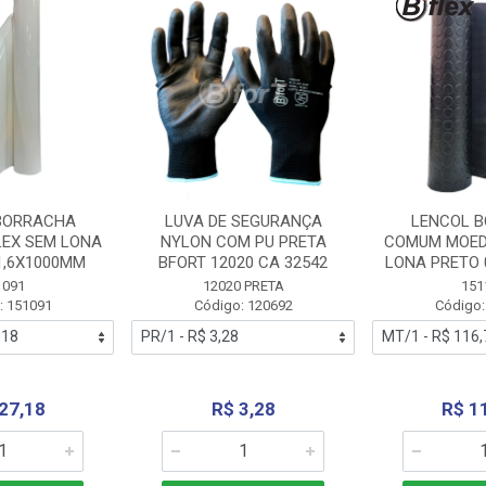
BORRACHA
LUVA DE SEGURANÇA
LENCOL 
LEX SEM LONA
NYLON COM PU PRETA
COMUM MOED
1,6X1000MM
BFORT 12020 CA 32542
LONA PRETO 
1091
12020 PRETA
151
: 151091
Código: 120692
Código:
27,18
R$ 3,28
R$ 1