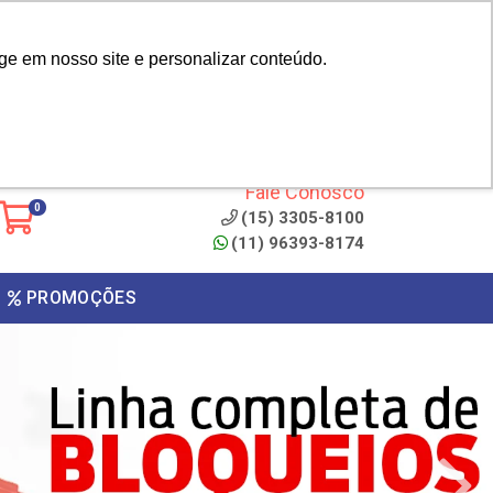
|
cliente? - Cadastrar
Área do Representante
ge em nosso site e personalizar conteúdo.
 de
Clique aqui para copiar o
código
ONTO
Fale Conosco
0
(15) 3305-8100
(11) 96393-8174
PROMOÇÕES