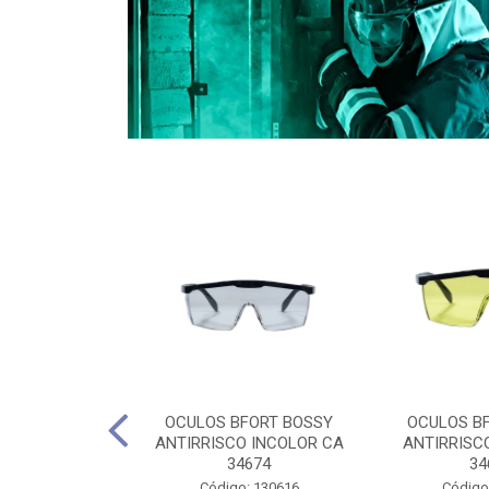
CULES 40CM
OCULOS BFORT BOSSY
OCULOS B
RO E 4,5M
ANTIRRISCO INCOLOR CA
ANTIRRISC
RIMENTO
34674
34
2D4045E
Código: 130616
Código