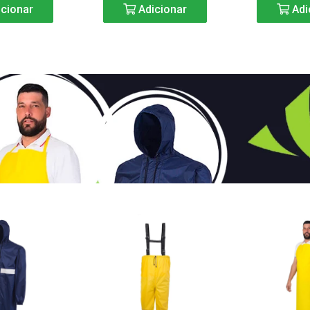
cionar
Adicionar
Adi