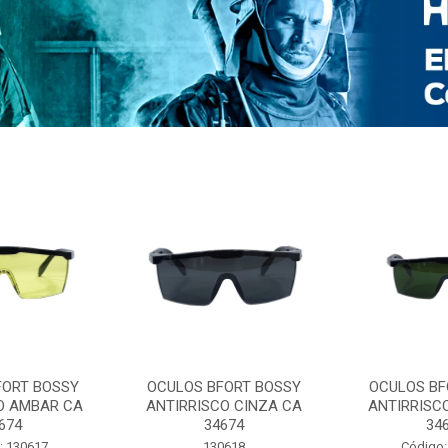
FORT BOSSY
OCULOS BFORT BOSSY
OCULOS BF
O AMBAR CA
ANTIRRISCO CINZA CA
ANTIRRISC
674
34674
34
: 130617
130618
Código: