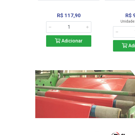
R$ 117,90
R$ 
331,36
Unidade:
Adicionar
icionar
Adi