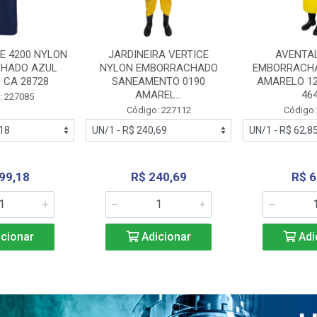
E 4200 NYLON
JARDINEIRA VERTICE
AVENTA
HADO AZUL
NYLON EMBORRACHADO
EMBORRACHA
 CA 28728
SANEAMENTO 0190
AMARELO 1
AMAREL...
46
: 227085
Código: 227112
Código:
99,18
R$ 240,69
R$ 6
cionar
Adicionar
Adi