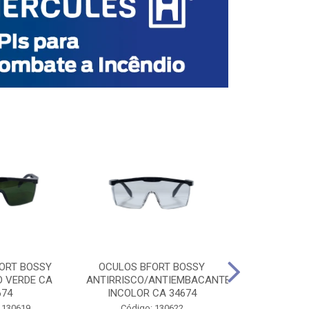
ORT BOSSY
OCULOS BFORT BOSSY
OCULOS BF
O VERDE CA
ANTIRRISCO/ANTIEMBACANTE
ANTIRRISCO/
674
INCOLOR CA 34674
VERDE C
 130619
Código: 130622
Código: