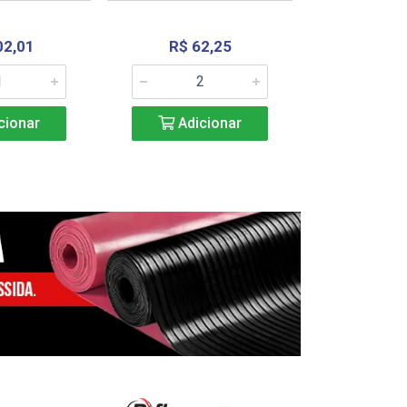
02,01
R$ 62,25
R$ 2.4
cionar
Adicionar
Adic