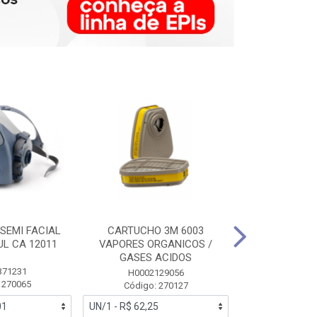
SEMI FACIAL
CARTUCHO 3M 6003
MASCARA FAC
UL CA 12011
VAPORES ORGANICOS /
3M 6700 P
GASES ACIDOS
371231
HB0043
H0002129056
 270065
Código:
Código: 270127