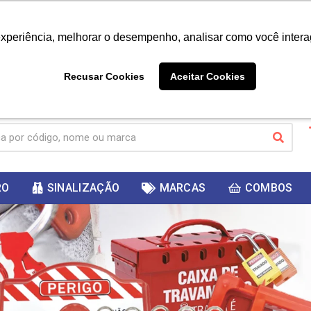
|
Já é cliente? - Entrar
Não é 
experiência, melhorar o desempenho, analisar como você intera
10%
PRIMEIRACOMPRA
 cupom
para
DESC
ganhar
Recusar Cookies
Aceitar Cookies
RO
SINALIZAÇÃO
MARCAS
COMBOS