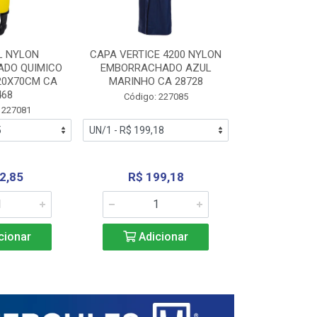
L NYLON
CAPA VERTICE 4200 NYLON
JARDINEIR
DO QUIMICO
EMBORRACHADO AZUL
NYLON EMB
20X70CM CA
MARINHO CA 28728
SANEAMEN
468
AMARE
Código: 227085
 227081
Código:
2,85
R$ 199,18
R$ 24
cionar
Adicionar
Adic