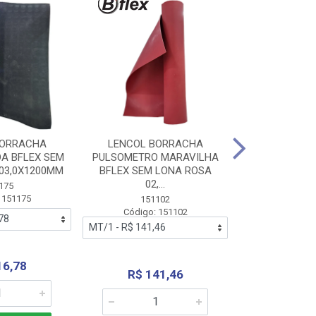
BORRACHA
LENCOL BORRACHA
LENCOL B
A BFLEX SEM
PULSOMETRO MARAVILHA
PULSOMETRO
03,0X1200MM
BFLEX SEM LONA ROSA
LONA B
02,...
02,0X1
175
 151175
151102
151
Código: 151102
Código:
16,78
R$ 141,46
R$ 14