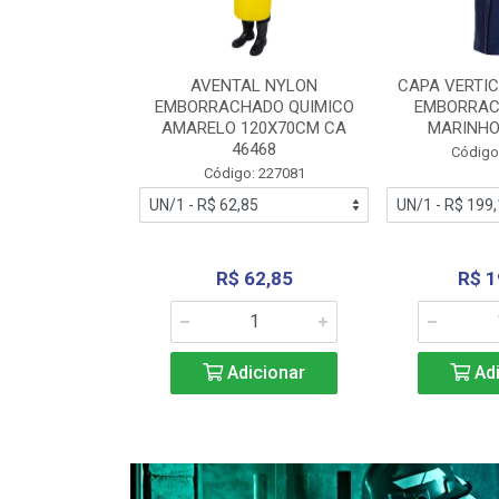
RA VERTICE
AVENTAL NYLON
CAPA VERTIC
BORRACHADO
EMBORRACHADO QUIMICO
EMBORRAC
ENTO 0190
AMARELO 120X70CM CA
MARINHO
REL...
46468
Código
: 227112
Código: 227081
240,69
R$ 62,85
R$ 1
icionar
Adicionar
Adi