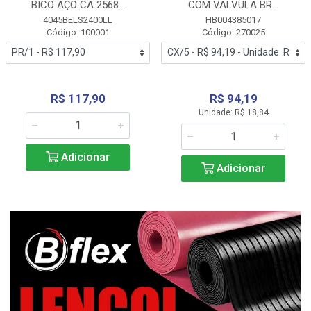
BICO AÇO CA 2568...
COM VALVULA BR...
4045BELS2400LL
HB004385017
Código: 100001
Código: 270025
R$ 117,90
R$ 94,19
Unidade: R$ 18,84
Adicionar
Adicionar