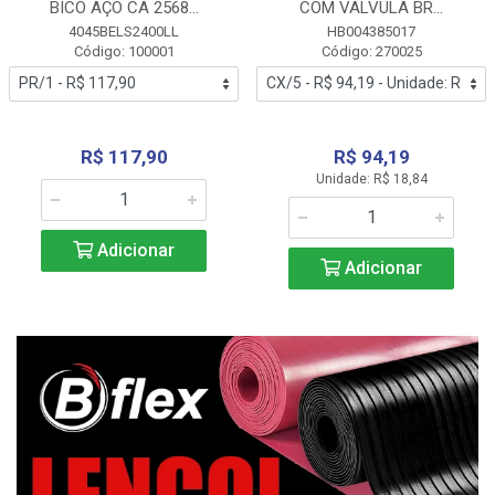
BICO AÇO CA 2568...
COM VALVULA BR...
4045BELS2400LL
HB004385017
Código: 100001
Código: 270025
R$ 117,90
R$ 94,19
Unidade: R$ 18,84
Adicionar
Adicionar