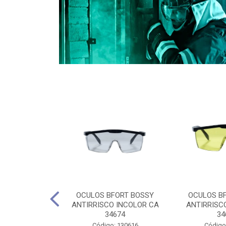
CULES 40CM
OCULOS BFORT BOSSY
OCULOS B
RO E 4,5M
ANTIRRISCO INCOLOR CA
ANTIRRISC
RIMENTO
34674
34
2D4045E
Código: 130616
Código