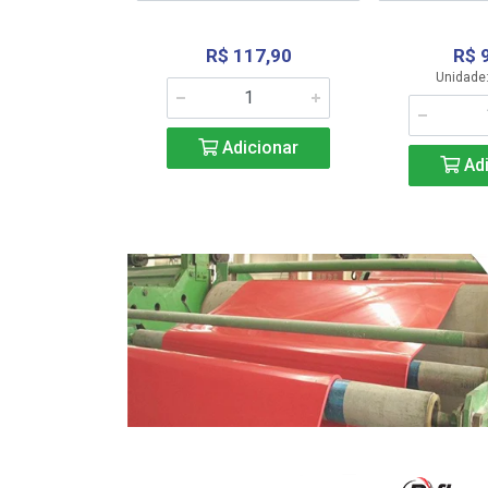
R$ 117,90
R$ 
331,36
Unidade:
Adicionar
icionar
Adi