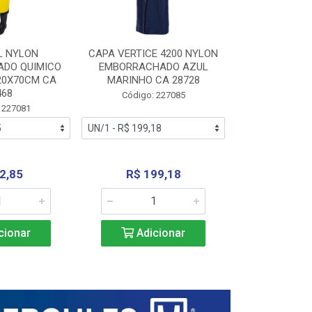
L NYLON
CAPA VERTICE 4200 NYLON
JARDINEIR
DO QUIMICO
EMBORRACHADO AZUL
NYLON EMB
20X70CM CA
MARINHO CA 28728
SANEAMEN
468
AMARE
Código: 227085
 227081
Código:
2,85
R$ 199,18
R$ 24
cionar
Adicionar
Adic