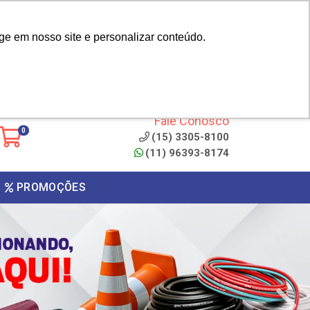
|
cliente? - Cadastrar
Área do Representante
ge em nosso site e personalizar conteúdo.
 de
Clique aqui para copiar o
código
ONTO
Fale Conosco
0
(15) 3305-8100
(11) 96393-8174
PROMOÇÕES