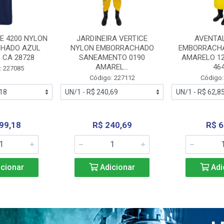
E 4200 NYLON
JARDINEIRA VERTICE
AVENTA
HADO AZUL
NYLON EMBORRACHADO
EMBORRACHA
 CA 28728
SANEAMENTO 0190
AMARELO 1
AMAREL...
46
: 227085
Código: 227112
Código:
99,18
R$ 240,69
R$ 6
cionar
Adicionar
Adi