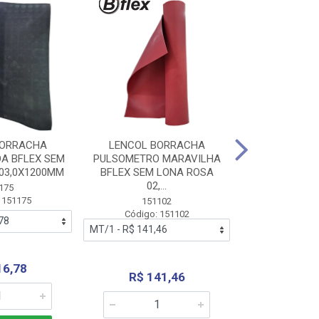
BORRACHA
LENCOL BORRACHA
LENCOL B
A BFLEX SEM
PULSOMETRO MARAVILHA
PULSOMETRO
03,0X1200MM
BFLEX SEM LONA ROSA
LONA B
02,...
02,0X1
175
 151175
151102
151
Código: 151102
Código:
16,78
R$ 141,46
R$ 14