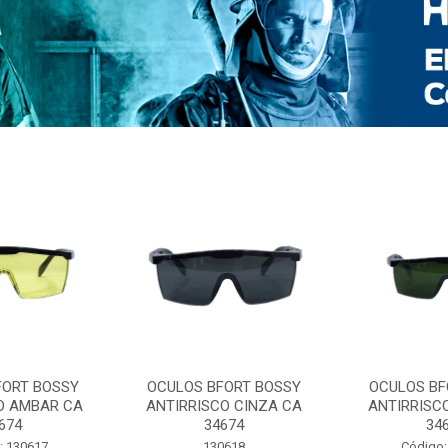
FORT BOSSY
OCULOS BFORT BOSSY
OCULOS BF
O AMBAR CA
ANTIRRISCO CINZA CA
ANTIRRISC
674
34674
34
: 130617
130618
Código: