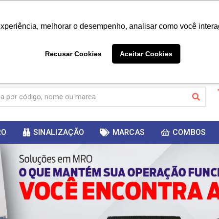
|
Já é cliente? - Entrar
Não é 
experiência, melhorar o desempenho, analisar como você intera
10%
PRIMEIRACOMPRA
 cupom
para
DESC
ganhar
Recusar Cookies
Aceitar Cookies
RO
SINALIZAÇÃO
MARCAS
COMBOS