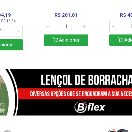
94,19
R$ 201,01
R$ 4
 R$ 18,84
Adicionar
Adi
cionar