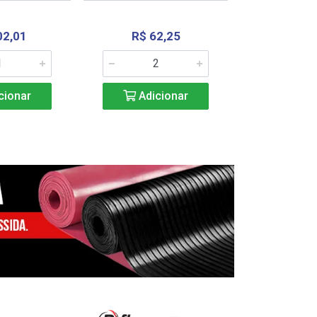
02,01
R$ 62,25
R$ 2.4
cionar
Adicionar
Adic