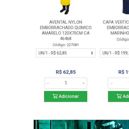
RA VERTICE
AVENTAL NYLON
CAPA VERTIC
BORRACHADO
EMBORRACHADO QUIMICO
EMBORRAC
ENTO 0190
AMARELO 120X70CM CA
MARINHO
REL...
46468
Código
: 227112
Código: 227081
240,69
R$ 62,85
R$ 1
icionar
Adicionar
Adi