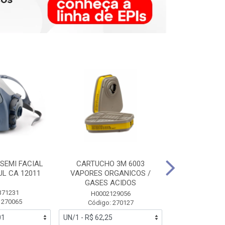
SEMI FACIAL
CARTUCHO 3M 6003
MASCARA FAC
UL CA 12011
VAPORES ORGANICOS /
3M 6700 P
GASES ACIDOS
371231
HB0043
H0002129056
 270065
Código:
Código: 270127