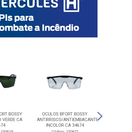
ORT BOSSY
OCULOS BFORT BOSSY
OCULOS BF
O VERDE CA
ANTIRRISCO/ANTIEMBACANTE
ANTIRRISCO/
674
INCOLOR CA 34674
VERDE C
 130619
Código: 130622
Código: