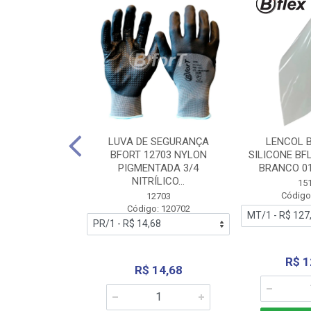
 BORRACHA
LUVA DE SEGURANÇA
LENCOL 
FLEX SEM LONA
BFORT 12703 NYLON
SILICONE BF
2,0X1000MM
PIGMENTADA 3/4
BRANCO 0
NITRÍLICO...
1179
15
: 151179
Código
12703
Código: 120702
70,66
R$ 1
R$ 14,68