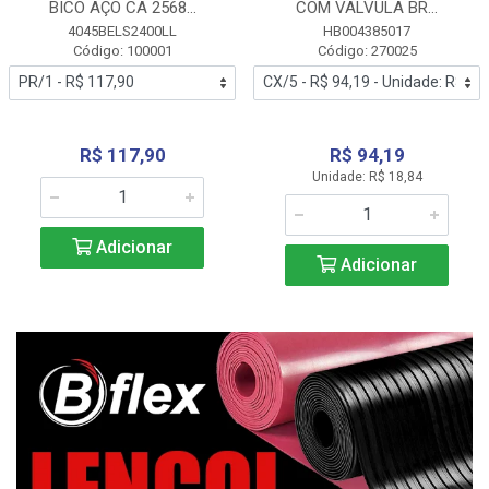
BICO AÇO CA 2568...
COM VALVULA BR...
4045BELS2400LL
HB004385017
Código: 100001
Código: 270025
R$ 117,90
R$ 94,19
Unidade: R$ 18,84
Adicionar
Adicionar