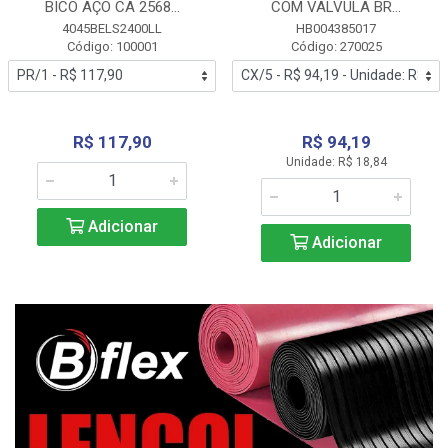
BICO AÇO CA 2568...
COM VALVULA BR...
4045BELS2400LL
HB004385017
Código: 100001
Código: 270025
R$ 117,90
R$ 94,19
Unidade: R$ 18,84
Adicionar
Adicionar