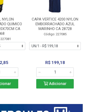
L NYLON
CAPA VERTICE 4200 NYLON
JARDINEIR
DO QUIMICO
EMBORRACHADO AZUL
NYLON EMB
20X70CM CA
MARINHO CA 28728
SANEAMEN
468
AMARE
Código: 227085
 227081
Código:
2,85
R$ 199,18
R$ 24
cionar
Adicionar
Adic