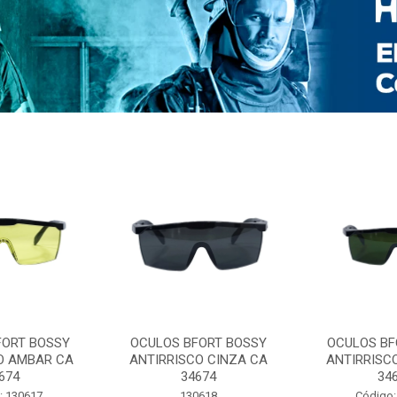
FORT BOSSY
OCULOS BFORT BOSSY
OCULOS BF
O AMBAR CA
ANTIRRISCO CINZA CA
ANTIRRISC
674
34674
34
: 130617
130618
Código: