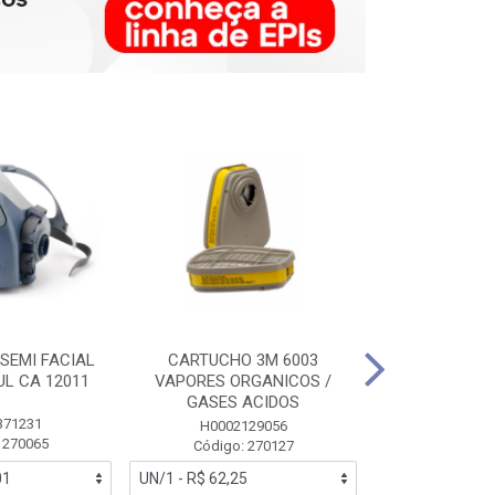
SEMI FACIAL
CARTUCHO 3M 6003
MASCARA FAC
UL CA 12011
VAPORES ORGANICOS /
3M 6700 P
GASES ACIDOS
371231
HB0043
H0002129056
 270065
Código:
Código: 270127