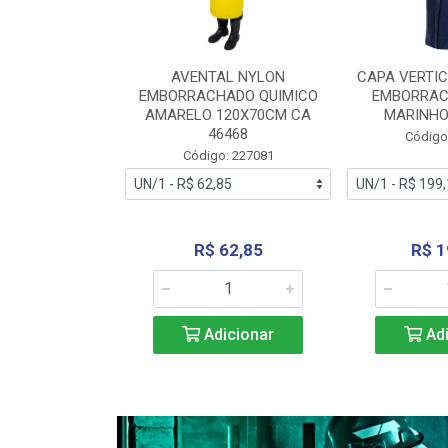
RA VERTICE
AVENTAL NYLON
CAPA VERTIC
BORRACHADO
EMBORRACHADO QUIMICO
EMBORRAC
ENTO 0190
AMARELO 120X70CM CA
MARINHO
REL...
46468
Código
: 227112
Código: 227081
240,69
R$ 62,85
R$ 1
icionar
Adicionar
Adi