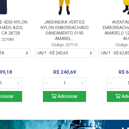
E 4200 NYLON
JARDINEIRA VERTICE
AVENTA
HADO AZUL
NYLON EMBORRACHADO
EMBORRACHA
 CA 28728
SANEAMENTO 0190
AMARELO 1
AMAREL...
46
: 227085
Código: 227112
Código:
99,18
R$ 240,69
R$ 6
cionar
Adicionar
Adi