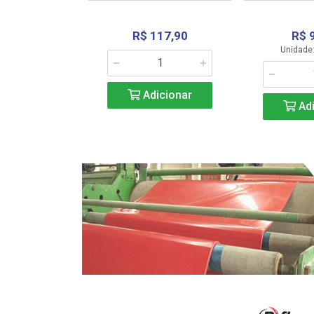
R$ 117,90
R$ 
331,36
Unidade:
Adicionar
icionar
Adi