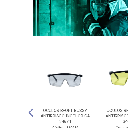
CULES 40CM
OCULOS BFORT BOSSY
OCULOS B
RO E 4,5M
ANTIRRISCO INCOLOR CA
ANTIRRISC
RIMENTO
34674
34
2D4045E
Código: 130616
Código