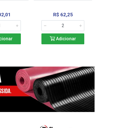
02,01
R$ 62,25
R$ 2.4
cionar
Adicionar
Adic