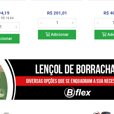
94,19
R$ 201,01
R$ 4
 R$ 18,84
Adicionar
Adi
cionar