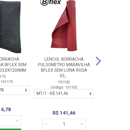
BORRACHA
LENCOL BORRACHA
LENCOL B
A BFLEX SEM
PULSOMETRO MARAVILHA
PULSOMETRO
03,0X1200MM
BFLEX SEM LONA ROSA
LONA B
02,...
02,0X1
175
 151175
151102
151
Código: 151102
Código:
16,78
R$ 141,46
R$ 14