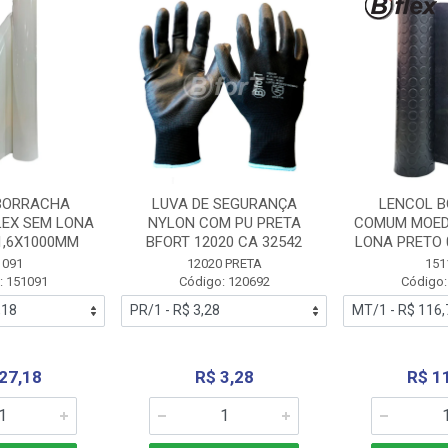
BORRACHA
LUVA DE SEGURANÇA
LENCOL 
LEX SEM LONA
NYLON COM PU PRETA
COMUM MOED
1,6X1000MM
BFORT 12020 CA 32542
LONA PRETO 
1091
12020 PRETA
151
: 151091
Código: 120692
Código:
27,18
R$ 3,28
R$ 1