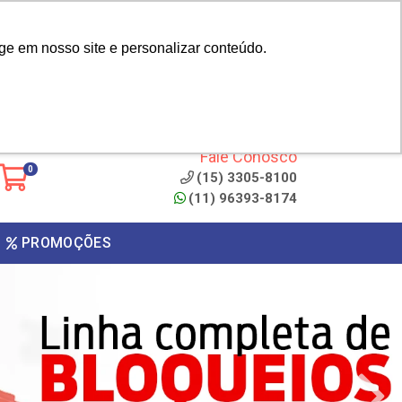
|
cliente? - Cadastrar
Área do Representante
ge em nosso site e personalizar conteúdo.
 de
Clique aqui para copiar o
código
ONTO
Fale Conosco
0
(15) 3305-8100
(11) 96393-8174
PROMOÇÕES