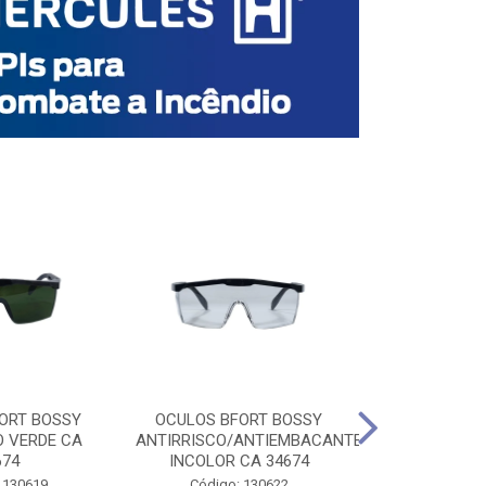
ORT BOSSY
OCULOS BFORT BOSSY
OCULOS BF
O VERDE CA
ANTIRRISCO/ANTIEMBACANTE
ANTIRRISCO/
674
INCOLOR CA 34674
VERDE C
 130619
Código: 130622
Código: