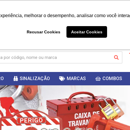
|
Já é cliente? - Entrar
Não é 
experiência, melhorar o desempenho, analisar como você intera
10%
PRIMEIRACOMPRA
 cupom
para
DESC
ganhar
Recusar Cookies
Aceitar Cookies
RO
SINALIZAÇÃO
MARCAS
COMBOS