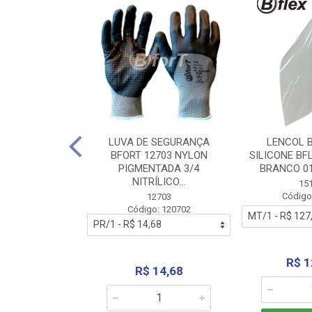
 BORRACHA
LUVA DE SEGURANÇA
LENCOL 
FLEX SEM LONA
BFORT 12703 NYLON
SILICONE BF
2,0X1000MM
PIGMENTADA 3/4
BRANCO 0
NITRÍLICO...
1179
15
: 151179
Código
12703
Código: 120702
70,66
R$ 1
R$ 14,68