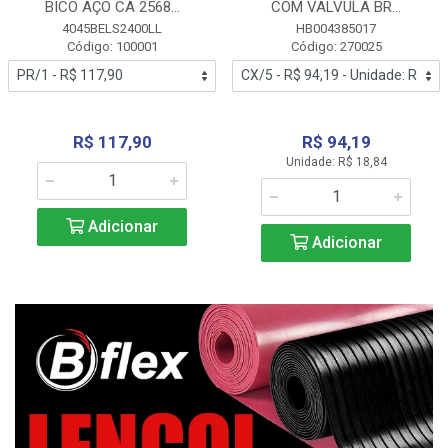
BICO AÇO CA 2568...
COM VALVULA BR...
4045BELS2400LL
HB004385017
Código: 100001
Código: 270025
R$ 117,90
R$ 94,19
Unidade: R$ 18,84
Adicionar
Adicionar