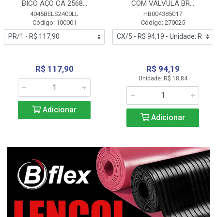
BICO AÇO CA 2568...
COM VALVULA BR...
4045BELS2400LL
HB004385017
Código: 100001
Código: 270025
R$ 117,90
R$ 94,19
Unidade: R$ 18,84
Adicionar
Adicionar