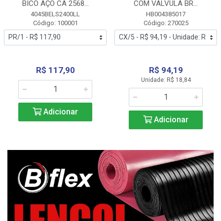
BICO AÇO CA 2568...
COM VALVULA BR...
4045BELS2400LL
HB004385017
Código: 100001
Código: 270025
R$ 117,90
R$ 94,19
Unidade: R$ 18,84
Adicionar
Adicionar