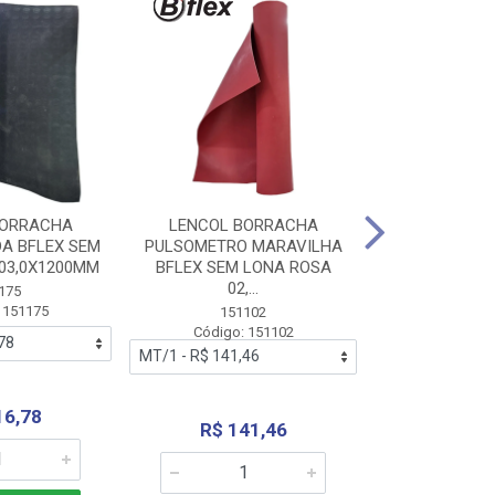
BORRACHA
LENCOL BORRACHA
LENCOL B
A BFLEX SEM
PULSOMETRO MARAVILHA
PULSOMETRO
03,0X1200MM
BFLEX SEM LONA ROSA
LONA B
02,...
02,0X1
175
 151175
151102
151
Código: 151102
Código:
16,78
R$ 141,46
R$ 14