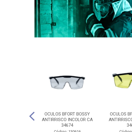
CULES 40CM
OCULOS BFORT BOSSY
OCULOS B
RO E 4,5M
ANTIRRISCO INCOLOR CA
ANTIRRISC
RIMENTO
34674
34
2D4045E
Código: 130616
Código