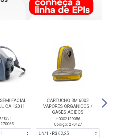
SEMI FACIAL
CARTUCHO 3M 6003
MASCARA FAC
UL CA 12011
VAPORES ORGANICOS /
3M 6700 P
GASES ACIDOS
371231
HB0043
H0002129056
 270065
Código:
Código: 270127