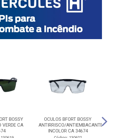
ORT BOSSY
OCULOS BFORT BOSSY
OCULOS BF
O VERDE CA
ANTIRRISCO/ANTIEMBACANTE
ANTIRRISCO/
674
INCOLOR CA 34674
VERDE C
 130619
Código: 130622
Código: