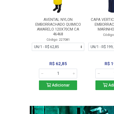
RA VERTICE
AVENTAL NYLON
CAPA VERTIC
BORRACHADO
EMBORRACHADO QUIMICO
EMBORRAC
ENTO 0190
AMARELO 120X70CM CA
MARINHO
REL...
46468
Código
: 227112
Código: 227081
240,69
R$ 62,85
R$ 1
icionar
Adicionar
Adi