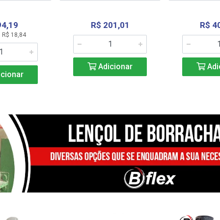
94,19
R$ 201,01
R$ 4
 R$ 18,84
Adicionar
Adi
cionar