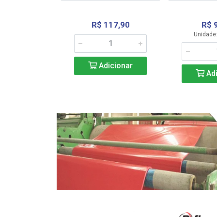
R$ 117,90
R$ 
331,36
Unidade:
Adicionar
icionar
Adi