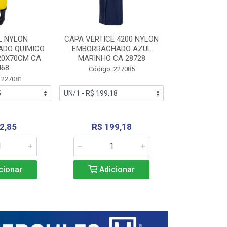
L NYLON
CAPA VERTICE 4200 NYLON
JARDINEIR
DO QUIMICO
EMBORRACHADO AZUL
NYLON EMB
20X70CM CA
MARINHO CA 28728
SANEAMEN
468
AMARE
Código: 227085
 227081
Código:
2,85
R$ 199,18
R$ 24
cionar
Adicionar
Adic