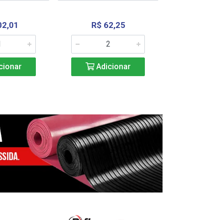
02,01
R$ 62,25
R$ 2.4
cionar
Adicionar
Adic