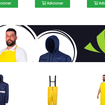
cionar
Adicionar
Adi