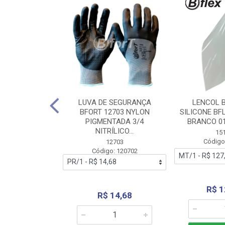
 BORRACHA
LUVA DE SEGURANÇA
LENCOL 
FLEX SEM LONA
BFORT 12703 NYLON
SILICONE BF
2,0X1000MM
PIGMENTADA 3/4
BRANCO 0
NITRÍLICO...
1179
15
: 151179
Código
12703
Código: 120702
70,66
R$ 1
R$ 14,68