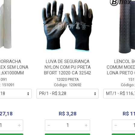
BORRACHA
LUVA DE SEGURANÇA
LENCOL 
LEX SEM LONA
NYLON COM PU PRETA
COMUM MOED
1,6X1000MM
BFORT 12020 CA 32542
LONA PRETO 
1091
12020 PRETA
151
: 151091
Código: 120692
Código:
27,18
R$ 3,28
R$ 1