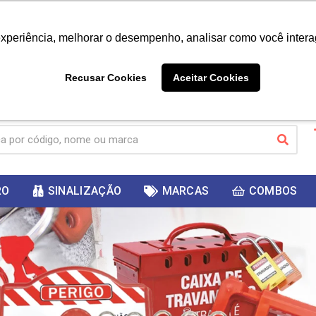
|
Já é cliente? - Entrar
Não é 
experiência, melhorar o desempenho, analisar como você intera
10%
PRIMEIRACOMPRA
 cupom
para
DESC
ganhar
Recusar Cookies
Aceitar Cookies
RO
SINALIZAÇÃO
MARCAS
COMBOS