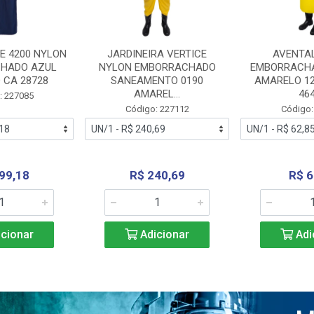
E 4200 NYLON
JARDINEIRA VERTICE
AVENTA
HADO AZUL
NYLON EMBORRACHADO
EMBORRACHA
 CA 28728
SANEAMENTO 0190
AMARELO 1
AMAREL...
46
: 227085
Código: 227112
Código:
99,18
R$ 240,69
R$ 6
cionar
Adicionar
Adi