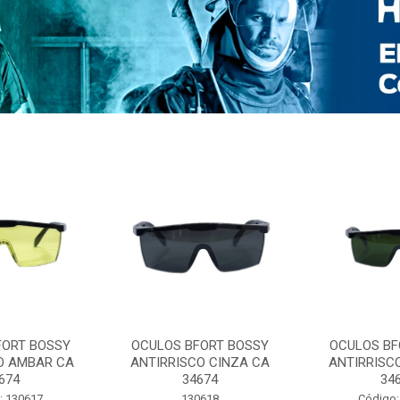
FORT BOSSY
OCULOS BFORT BOSSY
OCULOS BF
O AMBAR CA
ANTIRRISCO CINZA CA
ANTIRRISC
674
34674
34
: 130617
130618
Código: