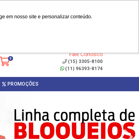
|
cliente? - Cadastrar
Área do Representante
ge em nosso site e personalizar conteúdo.
 de
Clique aqui para copiar o
código
ONTO
Fale Conosco
0
(15) 3305-8100
(11) 96393-8174
PROMOÇÕES