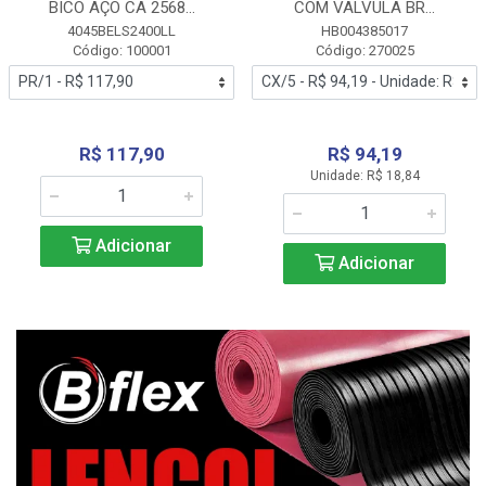
BICO AÇO CA 2568...
COM VALVULA BR...
4045BELS2400LL
HB004385017
Código: 100001
Código: 270025
R$ 117,90
R$ 94,19
Unidade: R$ 18,84
Adicionar
Adicionar