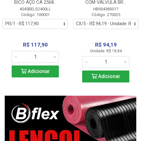
BICO AÇO CA 2568...
COM VALVULA BR...
4045BELS2400LL
HB004385017
Código: 100001
Código: 270025
R$ 117,90
R$ 94,19
Unidade: R$ 18,84
Adicionar
Adicionar