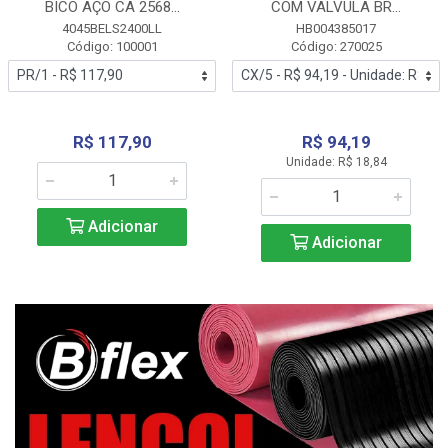
BICO AÇO CA 2568...
COM VALVULA BR...
4045BELS2400LL
HB004385017
Código: 100001
Código: 270025
R$ 117,90
R$ 94,19
Unidade: R$ 18,84
Adicionar
Adicionar