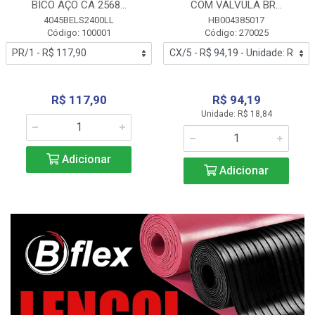
BICO AÇO CA 2568...
COM VALVULA BR...
4045BELS2400LL
HB004385017
Código: 100001
Código: 270025
R$ 117,90
R$ 94,19
Unidade: R$ 18,84
Adicionar
Adicionar