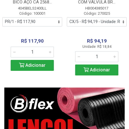
BICO AÇO CA 2568...
COM VALVULA BR...
4045BELS2400LL
HB004385017
Código: 100001
Código: 270025
R$ 117,90
R$ 94,19
Unidade: R$ 18,84
Adicionar
Adicionar