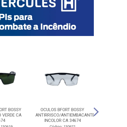
ORT BOSSY
OCULOS BFORT BOSSY
OCULOS BF
O VERDE CA
ANTIRRISCO/ANTIEMBACANTE
ANTIRRISCO/
674
INCOLOR CA 34674
VERDE C
 130619
Código: 130622
Código: