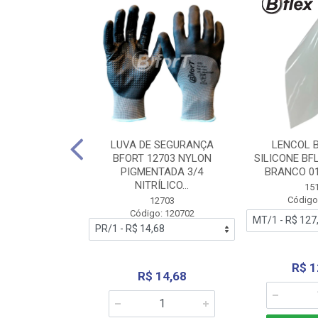
 BORRACHA
LUVA DE SEGURANÇA
LENCOL 
FLEX SEM LONA
BFORT 12703 NYLON
SILICONE BF
2,0X1000MM
PIGMENTADA 3/4
BRANCO 0
NITRÍLICO...
1179
15
: 151179
Código
12703
Código: 120702
70,66
R$ 1
R$ 14,68