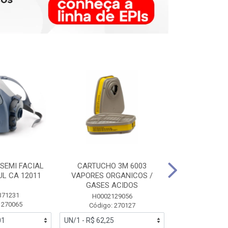
SEMI FACIAL
CARTUCHO 3M 6003
MASCARA FAC
UL CA 12011
VAPORES ORGANICOS /
3M 6700 P
GASES ACIDOS
371231
HB0043
H0002129056
 270065
Código:
Código: 270127