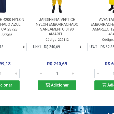
E 4200 NYLON
JARDINEIRA VERTICE
AVENTA
HADO AZUL
NYLON EMBORRACHADO
EMBORRACHA
 CA 28728
SANEAMENTO 0190
AMARELO 1
AMAREL...
46
: 227085
Código: 227112
Código:
99,18
R$ 240,69
R$ 6
cionar
Adicionar
Adi