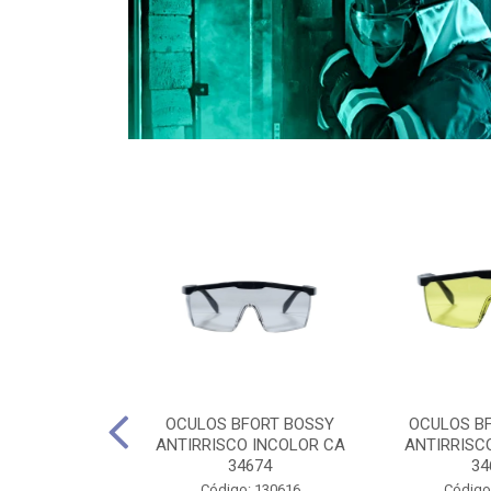
CULES 40CM
OCULOS BFORT BOSSY
OCULOS B
RO E 4,5M
ANTIRRISCO INCOLOR CA
ANTIRRISC
RIMENTO
34674
34
2D4045E
Código: 130616
Código