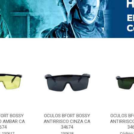
FORT BOSSY
OCULOS BFORT BOSSY
OCULOS BF
O AMBAR CA
ANTIRRISCO CINZA CA
ANTIRRISC
674
34674
34
: 130617
130618
Código: