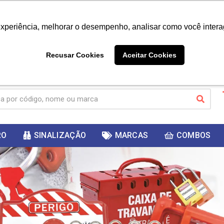
|
Já é cliente? - Entrar
Não é 
experiência, melhorar o desempenho, analisar como você intera
10%
PRIMEIRACOMPRA
 cupom
para
DESC
ganhar
Recusar Cookies
Aceitar Cookies
RO
SINALIZAÇÃO
MARCAS
COMBOS