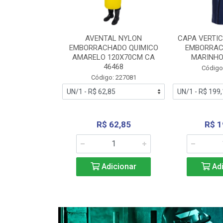
RA VERTICE
AVENTAL NYLON
CAPA VERTIC
BORRACHADO
EMBORRACHADO QUIMICO
EMBORRAC
ENTO 0190
AMARELO 120X70CM CA
MARINHO
REL...
46468
Código
: 227112
Código: 227081
240,69
R$ 62,85
R$ 1
icionar
Adicionar
Adi