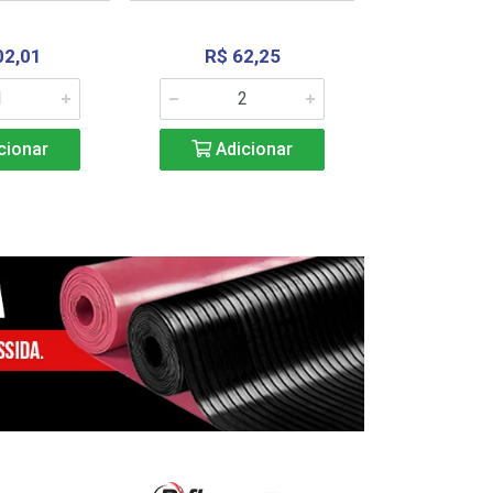
02,01
R$ 62,25
R$ 2.4
cionar
Adicionar
Adic