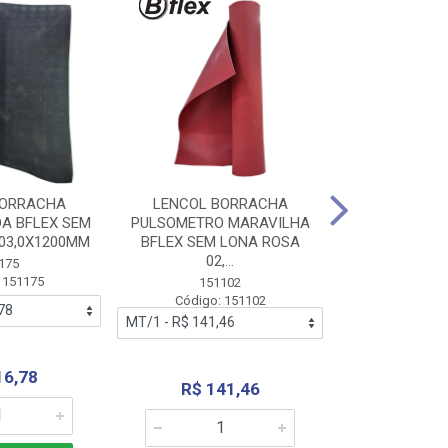
BORRACHA
LENCOL BORRACHA
LENCOL B
A BFLEX SEM
PULSOMETRO MARAVILHA
PULSOMETRO
03,0X1200MM
BFLEX SEM LONA ROSA
LONA B
02,...
02,0X1
175
 151175
151102
151
Código: 151102
Código:
16,78
R$ 141,46
R$ 14