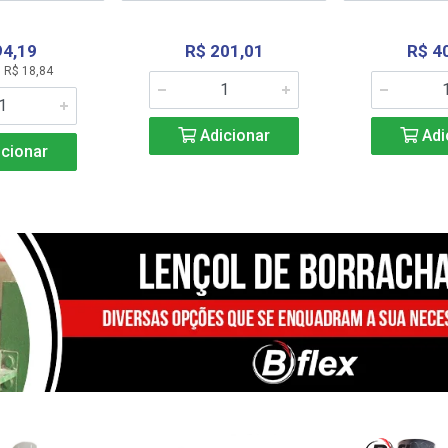
94,19
R$ 201,01
R$ 4
 R$ 18,84
Adicionar
Adi
cionar