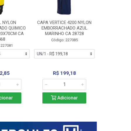
L NYLON
CAPA VERTICE 4200 NYLON
JARDINEIR
DO QUIMICO
EMBORRACHADO AZUL
NYLON EMB
20X70CM CA
MARINHO CA 28728
SANEAMEN
468
AMARE
Código: 227085
 227081
Código:
2,85
R$ 199,18
R$ 24
cionar
Adicionar
Adic