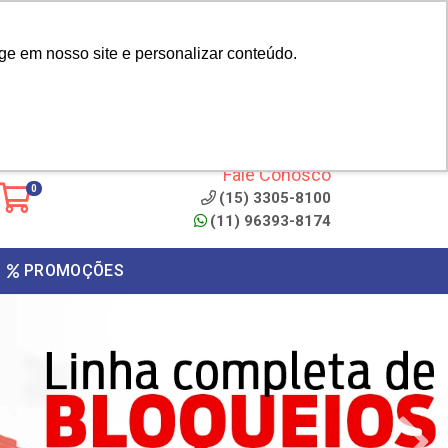
|
cliente? - Cadastrar
Área do Representante
ge em nosso site e personalizar conteúdo.
 de
Clique aqui para copiar o
código
ONTO
Fale Conosco
0
(15) 3305-8100
(11) 96393-8174
PROMOÇÕES