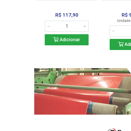
R$ 117,90
R$ 
331,36
Unidade:
Adicionar
icionar
Adi