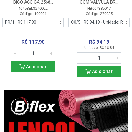
BICO AÇO CA 2568...
COM VALVULA BR...
4045BELS2400LL
HB004385017
Código: 100001
Código: 270025
R$ 117,90
R$ 94,19
Unidade: R$ 18,84
Adicionar
Adicionar