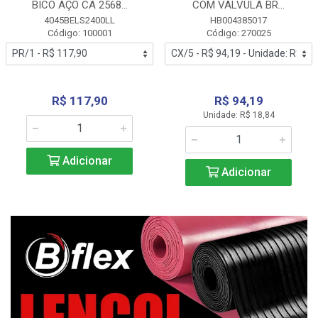
BICO AÇO CA 2568...
COM VALVULA BR...
4045BELS2400LL
HB004385017
Código: 100001
Código: 270025
R$ 117,90
R$ 94,19
Unidade: R$ 18,84
Adicionar
Adicionar