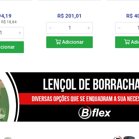
94,19
R$ 201,01
R$ 4
 R$ 18,84
Adicionar
Adi
cionar