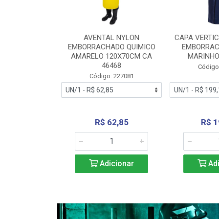
RA VERTICE
AVENTAL NYLON
CAPA VERTIC
BORRACHADO
EMBORRACHADO QUIMICO
EMBORRAC
ENTO 0190
AMARELO 120X70CM CA
MARINHO
REL...
46468
Código
: 227112
Código: 227081
240,69
R$ 62,85
R$ 1
icionar
Adicionar
Adi