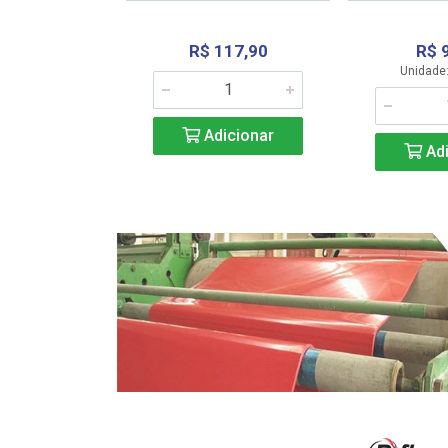
R$ 117,90
R$ 
331,36
Unidade:
Adicionar
icionar
Adi