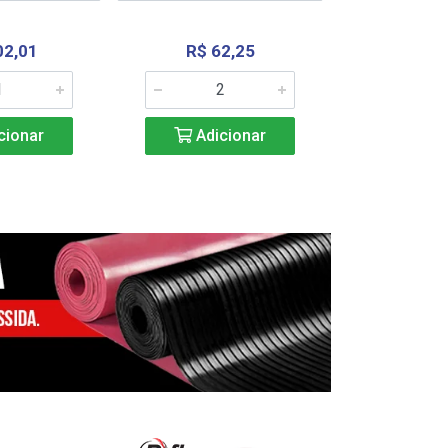
02,01
R$ 62,25
R$ 2.4
cionar
Adicionar
Adic