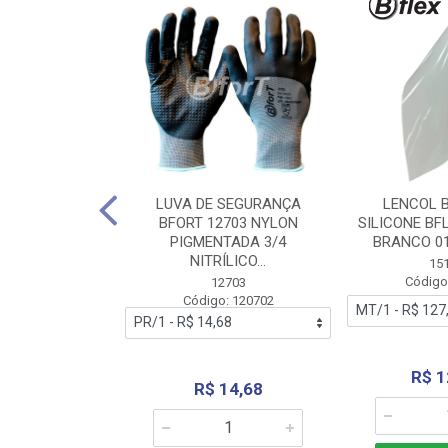
 BORRACHA
LUVA DE SEGURANÇA
LENCOL 
FLEX SEM LONA
BFORT 12703 NYLON
SILICONE BF
2,0X1000MM
PIGMENTADA 3/4
BRANCO 0
NITRÍLICO...
1179
15
: 151179
Código
12703
Código: 120702
70,66
R$ 1
R$ 14,68