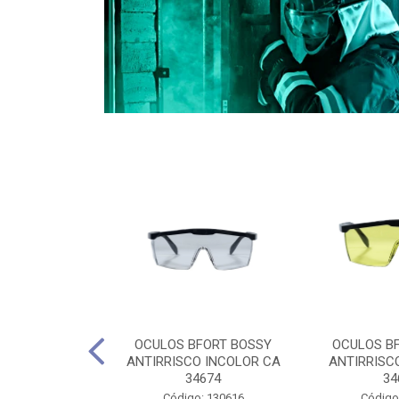
CULES 40CM
OCULOS BFORT BOSSY
OCULOS B
RO E 4,5M
ANTIRRISCO INCOLOR CA
ANTIRRISC
RIMENTO
34674
34
2D4045E
Código: 130616
Código