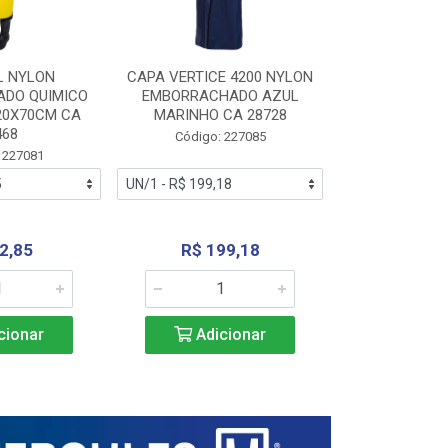
L NYLON
CAPA VERTICE 4200 NYLON
JARDINEIR
DO QUIMICO
EMBORRACHADO AZUL
NYLON EMB
20X70CM CA
MARINHO CA 28728
SANEAMEN
468
AMARE
Código: 227085
 227081
Código:
2,85
R$ 199,18
R$ 24
cionar
Adicionar
Adic