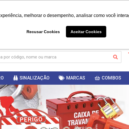
|
Já é cliente? - Entrar
Não é 
experiência, melhorar o desempenho, analisar como você intera
10%
PRIMEIRACOMPRA
 cupom
para
DESC
ganhar
Recusar Cookies
Aceitar Cookies
RO
SINALIZAÇÃO
MARCAS
COMBOS