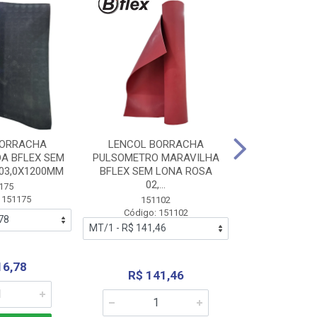
BORRACHA
LENCOL BORRACHA
LENCOL B
A BFLEX SEM
PULSOMETRO MARAVILHA
PULSOMETRO
03,0X1200MM
BFLEX SEM LONA ROSA
LONA B
02,...
02,0X1
175
 151175
151102
151
Código: 151102
Código:
16,78
R$ 141,46
R$ 14