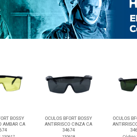
FORT BOSSY
OCULOS BFORT BOSSY
OCULOS BF
O AMBAR CA
ANTIRRISCO CINZA CA
ANTIRRISC
674
34674
34
: 130617
130618
Código: