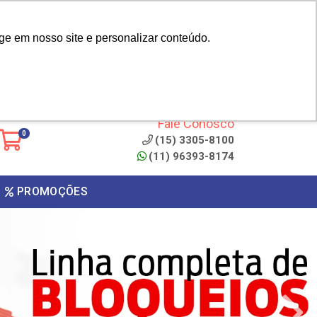
|
cliente? - Cadastrar
Área do Representante
ge em nosso site e personalizar conteúdo.
 de
Clique aqui para copiar o
código
ONTO
Fale Conosco
0
(15) 3305-8100
(11) 96393-8174
PROMOÇÕES