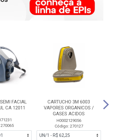
SEMI FACIAL
CARTUCHO 3M 6003
MASCARA FAC
UL CA 12011
VAPORES ORGANICOS /
3M 6700 P
GASES ACIDOS
371231
HB0043
H0002129056
 270065
Código:
Código: 270127