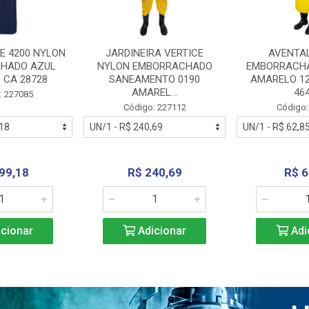
E 4200 NYLON
JARDINEIRA VERTICE
AVENTA
HADO AZUL
NYLON EMBORRACHADO
EMBORRACHA
 CA 28728
SANEAMENTO 0190
AMARELO 1
AMAREL...
46
: 227085
Código: 227112
Código:
99,18
R$ 240,69
R$ 6
cionar
Adicionar
Adi