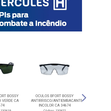
ORT BOSSY
OCULOS BFORT BOSSY
OCULOS BF
O VERDE CA
ANTIRRISCO/ANTIEMBACANTE
ANTIRRISCO/
674
INCOLOR CA 34674
VERDE C
 130619
Código: 130622
Código: